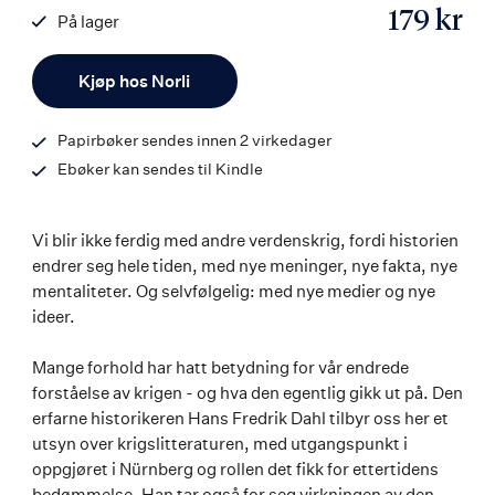
179 kr
På lager
ISBN
Antall
9788203296956
Kjøp hos Norli
Papirbøker sendes innen 2 virkedager
Ebøker kan sendes til Kindle
Vi blir ikke ferdig med andre verdenskrig, fordi historien
endrer seg hele tiden, med nye meninger, nye fakta, nye
mentaliteter. Og selvfølgelig: med nye medier og nye
ideer.
Mange forhold har hatt betydning for vår endrede
forståelse av krigen - og hva den egentlig gikk ut på. Den
erfarne historikeren Hans Fredrik Dahl tilbyr oss her et
utsyn over krigslitteraturen, med utgangspunkt i
oppgjøret i Nürnberg og rollen det fikk for ettertidens
bedømmelse. Han tar også for seg virkningen av den