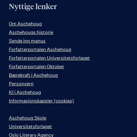
Nyttige lenker
Om Aschehoug
Aschehougs historie
Sende inn manus
Forfatterportalen Aschehoug
Forfatterportalen Universitetsforlaget
Forfatterportalen Oktober
Bærekraft i Aschehoug
Personvern
KI i Aschehoug
Informasjonskapsler (cookies)
Aschehoug Skole
Universitetsforlaget
Oslo Literary Agency