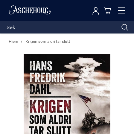
Logg inn
Toggl
n
Handleku
Nav
Hjem
Krigen som aldri tar slutt