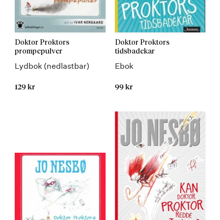
Doktor Proktors
Doktor Proktors
prompepulver
tidsbadekar
Lydbok (nedlastbar)
Ebok
129 kr
99 kr