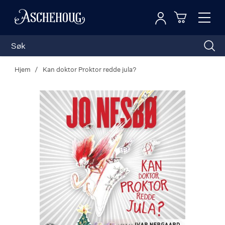
Logg inn
Toggl
n
Handleku
Nav
Hjem
Kan doktor Proktor redde jula?