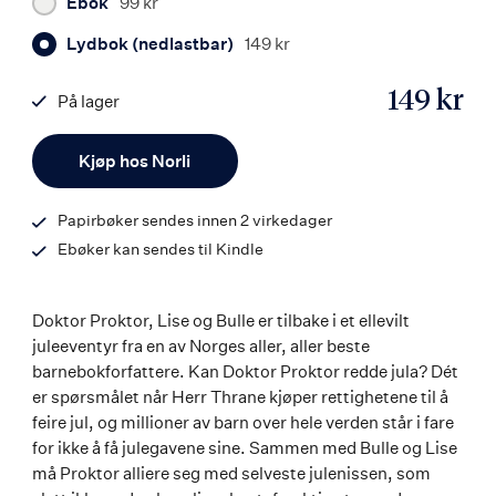
Ebok
99 kr
Lydbok (nedlastbar)
149 kr
149 kr
På lager
ISBN
Antall
9788242164032
Kjøp hos Norli
Papirbøker sendes innen 2 virkedager
Ebøker kan sendes til Kindle
Doktor Proktor, Lise og Bulle er tilbake i et ellevilt
juleeventyr fra en av Norges aller, aller beste
barnebokforfattere. Kan Doktor Proktor redde jula? Dét
er spørsmålet når Herr Thrane kjøper rettighetene til å
feire jul, og millioner av barn over hele verden står i fare
for ikke å få julegavene sine. Sammen med Bulle og Lise
må Proktor alliere seg med selveste julenissen, som