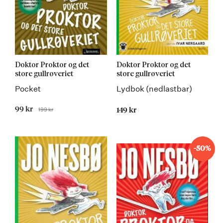
Doktor Proktor og det
Doktor Proktor og det
store gullrøveriet
store gullrøveriet
Pocket
Lydbok (nedlastbar)
Tilbudspris
99 kr
199 kr
149 kr
Før
-50%