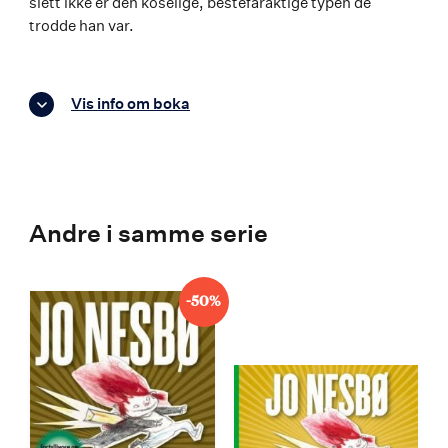
slett ikke er den koselige, bestefaraktige typen de
trodde han var.
Vis info om boka
Andre i samme serie
-50%