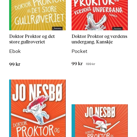
Doktor Proktor og det
Doktor Proktor og verdens
store gullrøveriet
undergang. Kanskje
Ebok
Pocket
Tilbudspris
99 kr
199 kr
99 kr
Før