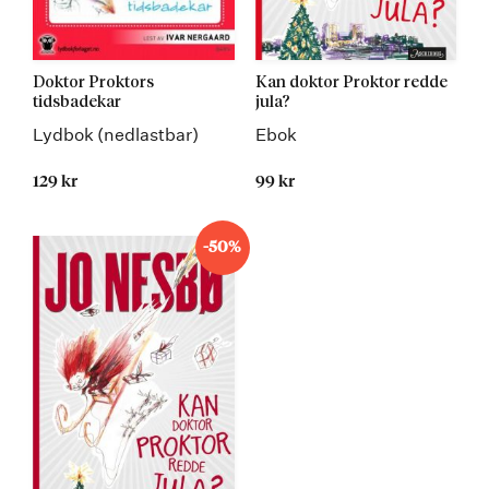
Doktor Proktors
Kan doktor Proktor redde
tidsbadekar
jula?
Lydbok (nedlastbar)
Ebok
129 kr
99 kr
-50%