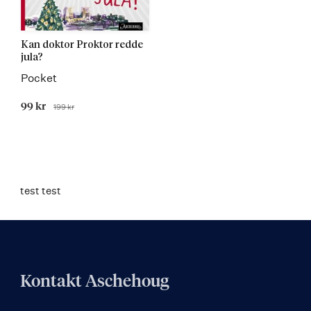
Kan doktor Proktor redde
jula?
Pocket
Tilbudspris
99 kr
199 kr
Før
test test
Kontakt Aschehoug