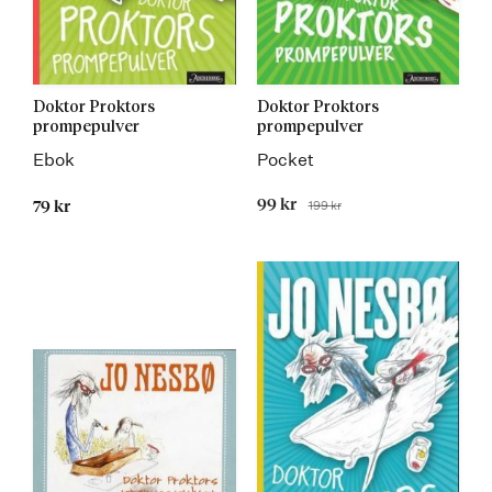
Doktor Proktors
Doktor Proktors
prompepulver
prompepulver
Ebok
Pocket
Tilbudspris
99 kr
199 kr
79 kr
Før