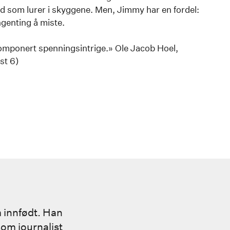
id som lurer i skyggene. Men, Jimmy har en fordel:
ngenting å miste.
 komponert spenningsintrige.» Ole Jacob Hoel,
st 6)
 innfødt. Han
som journalist