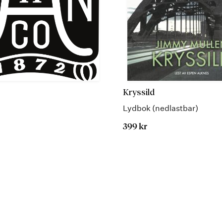
Kryssild
Lydbok (nedlastbar)
399 kr