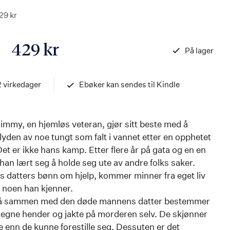
29 kr
429 kr
På lager
ISBN
97882033958
2 virkedager
Ebøker kan sendes til Kindle
Jimmy, en hjemløs veteran, gjør sitt beste med å
yden av noe tungt som falt i vannet etter en opphetet
t er ikke hans kamp. Etter flere år på gata og en en
 han lært seg å holde seg ute av andre folks saker.
s datters bønn om hjelp, kommer minner fra eget liv
noen han kjenner.
n, så sammen med den døde mannens datter bestemmer
i egne hender og jakte på morderen selv. De skjønner
ere enn de kunne forestille seg. Dessuten er det