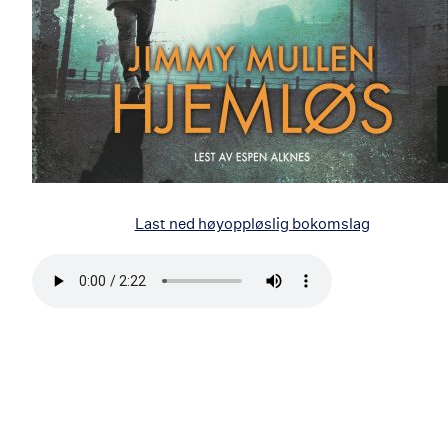
Last ned høyoppløslig bokomslag
Bla
i
boken