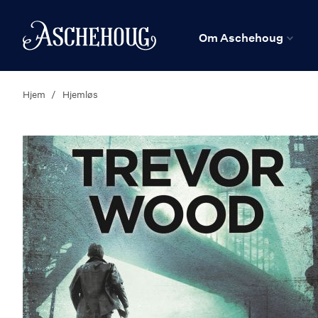
n
Hjem
Om Aschehoug
Hjem
Hjemløs