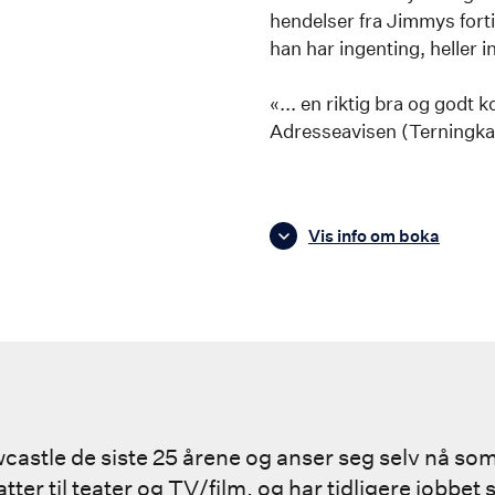
hendelser fra Jimmys fort
han har ingenting, heller i
«... en riktig bra og godt
Adresseavisen (Terningka
Vis info om boka
astle de siste 25 årene og anser seg selv nå som
er til teater og TV/film, og har tidligere jobbet 