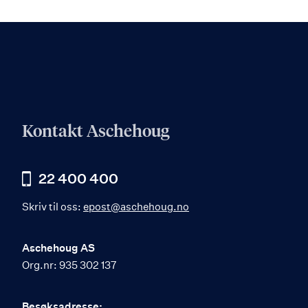
Kontakt Aschehoug
22 400 400
Skriv til oss:
epost@aschehoug.no
Aschehoug AS
Org.nr: 935 302 137
Besøksadresse: