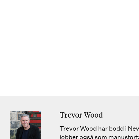
Trevor Wood
Trevor Wood har bodd i Newc
jobber også som manusforfatt