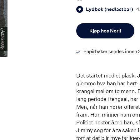
Lydbok (nedlastbar)
4
Antall
Kjøp hos Norli
Papirbøker sendes innen 
Det startet med et plask. 
glemme hva han har hørt: l
krangel mellom to menn. De
lang periode i fengsel, har
Men, når han hører offeret
fram. Hun minner ham om 
Politiet nekter å tro ha
Jimmy seg for å ta saken 
fort at det blir mye farlig