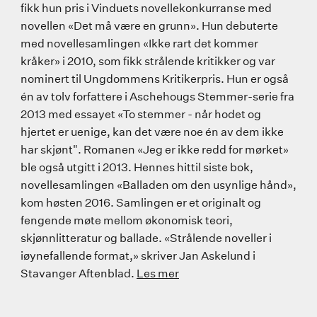
fikk hun pris i Vinduets novellekonkurranse med
novellen «Det må være en grunn». Hun debuterte
med novellesamlingen «Ikke rart det kommer
kråker» i 2010, som fikk strålende kritikker og var
nominert til Ungdommens Kritikerpris. Hun er også
én av tolv forfattere i Aschehougs Stemmer-serie fra
2013 med essayet «To stemmer - når hodet og
hjertet er uenige, kan det være noe én av dem ikke
har skjønt". Romanen «Jeg er ikke redd for mørket»
ble også utgitt i 2013. Hennes hittil siste bok,
novellesamlingen «Balladen om den usynlige hånd»,
kom høsten 2016. Samlingen er et originalt og
fengende møte mellom økonomisk teori,
skjønnlitteratur og ballade. «Strålende noveller i
iøynefallende format,» skriver Jan Askelund i
Stavanger Aftenblad.
Les mer