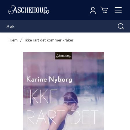
Logg inn
Toggl
n
Handleku
Nav
Hjem
Ikke rart det kommer kråker