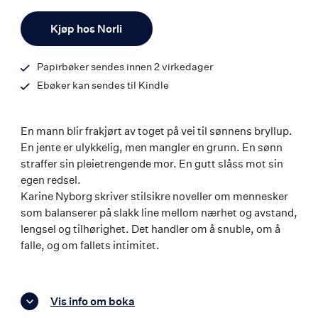
ISBN
Antall
9788203198373
Kjøp hos Norli
Papirbøker sendes innen 2 virkedager
Ebøker kan sendes til Kindle
En mann blir frakjørt av toget på vei til sønnens bryllup.
En jente er ulykkelig, men mangler en grunn. En sønn
straffer sin pleietrengende mor. En gutt slåss mot sin
egen redsel.
Karine Nyborg skriver stilsikre noveller om mennesker
som balanserer på slakk line mellom nærhet og avstand,
lengsel og tilhørighet. Det handler om å snuble, om å
falle, og om fallets intimitet.
Vis info om boka