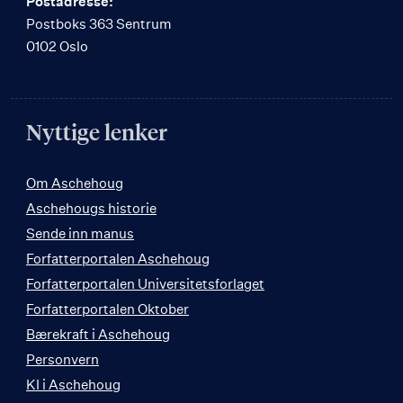
Postadresse:
Postboks 363 Sentrum
0102 Oslo
Nyttige lenker
Om Aschehoug
Aschehougs historie
Sende inn manus
Forfatterportalen Aschehoug
Forfatterportalen Universitetsforlaget
Forfatterportalen Oktober
Bærekraft i Aschehoug
Personvern
KI i Aschehoug