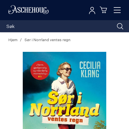
Logg inn
Toggl
n
Handleku
Nav
Hjem
Sør i Norrland ventes regn