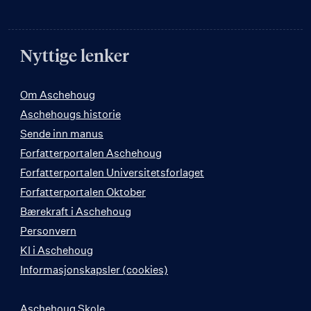
Nyttige lenker
Om Aschehoug
Aschehougs historie
Sende inn manus
Forfatterportalen Aschehoug
Forfatterportalen Universitetsforlaget
Forfatterportalen Oktober
Bærekraft i Aschehoug
Personvern
KI i Aschehoug
Informasjonskapsler (cookies)
Aschehoug Skole