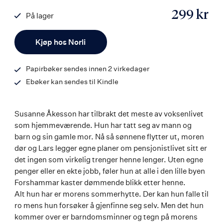
299 kr
På lager
ISBN
Antall
9788203454424
Kjøp hos Norli
Papirbøker sendes innen 2 virkedager
Ebøker kan sendes til Kindle
Susanne Åkesson har tilbrakt det meste av voksenlivet
som hjemmeværende. Hun har tatt seg av mann og
barn og sin gamle mor. Nå så sønnene flytter ut, moren
dør og Lars legger egne planer om pensjonistlivet sitt er
det ingen som virkelig trenger henne lenger. Uten egne
penger eller en ekte jobb, føler hun at alle i den lille byen
Forshammar kaster dømmende blikk etter henne.
Alt hun har er morens sommerhytte. Der kan hun falle til
ro mens hun forsøker å gjenfinne seg selv. Men det hun
kommer over er barndomsminner og tegn på morens