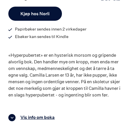
ISBN
Antall
9788242165121
Kjøp hos Norli
Papirbøker sendes innen 2 virkedager
Ebøker kan sendes til Kindle
«Hyperpubertet» er en hysterisk morsom og gripende
alvorlig bok. Den handler mye om kropp, men enda mer
om vennskap, medmenneskelighet og det å tørre å ta
egne valg. Camilla Larsen er 13 år, har ikke pupper, ikke
mensen og ingen ordentlige venner. På en skoletur skjer
det noe merkelig som gjør at kroppen til Camilla havner i
en slags hyperpubertet - og ingenting blir som før.
Vis info om boka