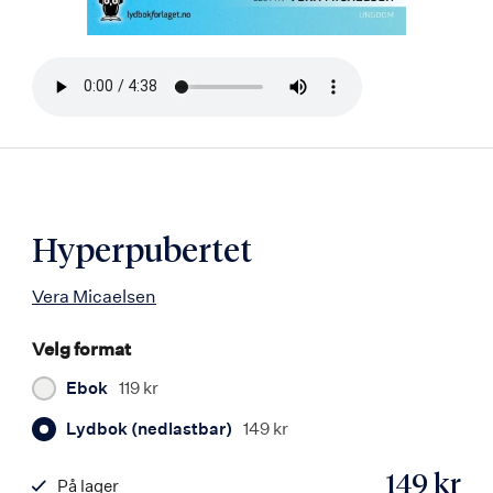
Bla
i
boken
Hyperpubertet
Vera Micaelsen
Velg format
Ebok
119 kr
Lydbok (nedlastbar)
149 kr
149 kr
På lager