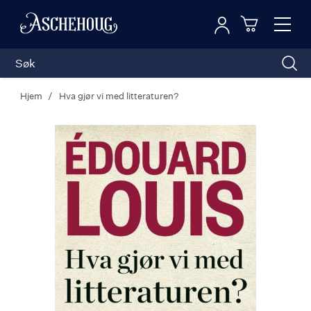
Logg inn
Toggl
n
Handleku
Nav
Hjem
Hva gjør vi med litteraturen?