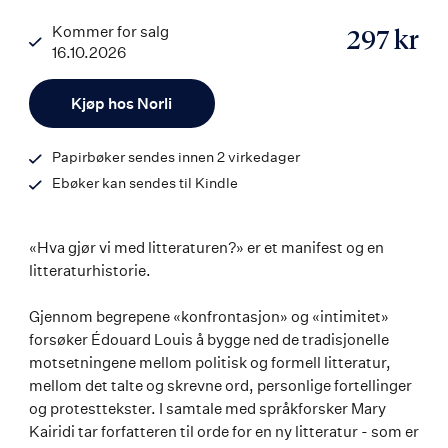
Kommer for salg
297 kr
16.10.2026
ISBN
Antall
9788203463440
Kjøp hos Norli
Papirbøker sendes innen 2 virkedager
Ebøker kan sendes til Kindle
«Hva gjør vi med litteraturen?» er et manifest og en
litteraturhistorie.
Gjennom begrepene «konfrontasjon» og «intimitet»
forsøker Édouard Louis å bygge ned de tradisjonelle
motsetningene mellom politisk og formell litteratur,
mellom det talte og skrevne ord, personlige fortellinger
og protesttekster. I samtale med språkforsker Mary
Kairidi tar forfatteren til orde for en ny litteratur - som er