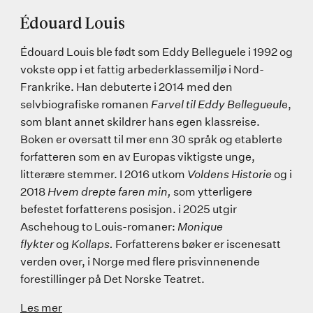
Édouard Louis
Édouard Louis ble født som Eddy Belleguele i 1992 og
vokste opp i et fattig arbederklassemiljø i Nord-
Frankrike. Han debuterte i 2014 med den
selvbiografiske romanen
Farvel til Eddy Bellegueul
e,
som blant annet skildrer hans egen klassreise.
Boken er oversatt til mer enn 30 språk og etablerte
forfatteren som en av Europas viktigste unge,
litterære stemmer. I 2016 utkom
Voldens Historie
og i
2018
Hvem drepte faren
min,
som ytterligere
befestet forfatterens posisjon. i 2025 utgir
Aschehoug to Louis-romaner:
Monique
flykter
og
Kollaps.
Forfatterens bøker er iscenesatt
verden over, i Norge med flere prisvinnenende
forestillinger på Det Norske Teatret.
Les mer