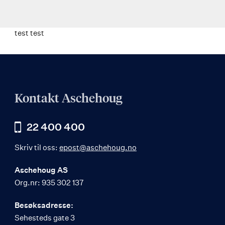
test test
Kontakt Aschehoug
22 400 400
Skriv til oss:
epost@aschehoug.no
Aschehoug AS
Org.nr: 935 302 137
Besøksadresse:
Sehesteds gate 3