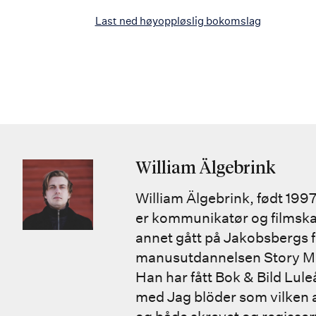
Last ned høyoppløslig bokomslag
William Älgebrink
William Älgebrink, født 199
er kommunikatør og filmska
annet gått på Jakobsbergs f
manusutdannelsen Story Ma
Han har fått Bok & Bild Lule
med Jag blöder som vilken 