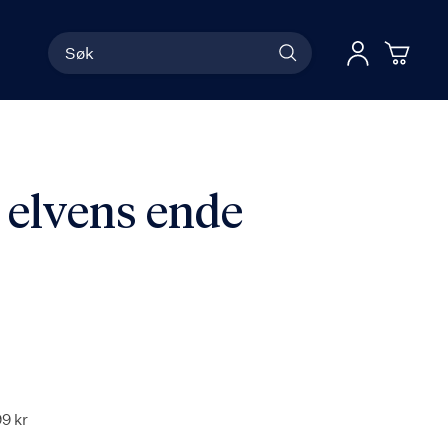
Søk
Han
Logg 
 elvens ende
99 kr