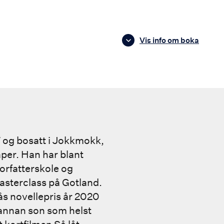
Vis info om boka
7 og bosatt i Jokkmokk,
per. Han har blant
orfatterskole og
sterclass på Gotland.
ås novellepris år 2020
annan son som helst