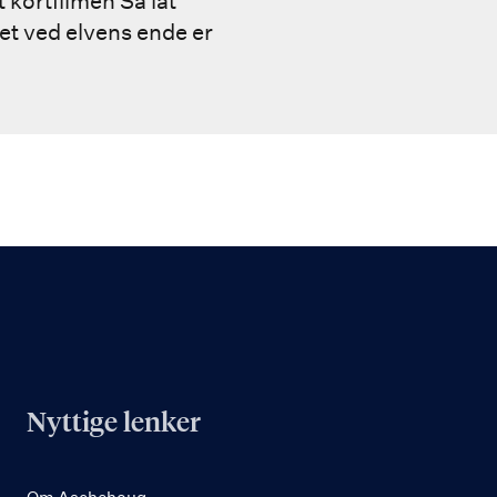
 kortfilmen Så låt
t ved elvens ende er
Nyttige lenker