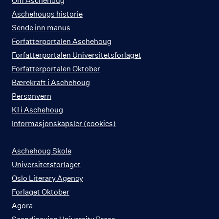
Om Aschehoug
Aschehougs historie
Sende inn manus
Forfatterportalen Aschehoug
Forfatterportalen Universitetsforlaget
Forfatterportalen Oktober
Bærekraft i Aschehoug
Personvern
KI i Aschehoug
Informasjonskapsler (cookies)
Aschehoug Skole
Universitetsforlaget
Oslo Literary Agency
Forlaget Oktober
Agora