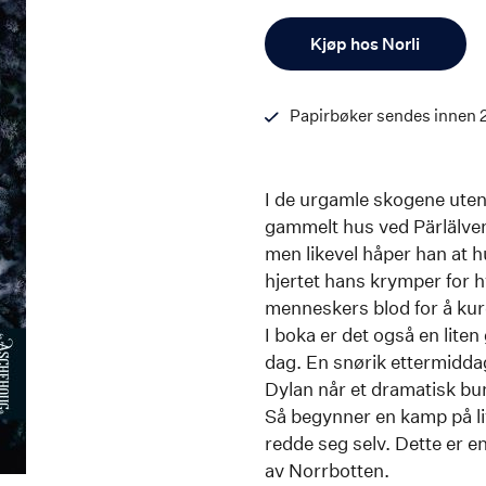
Antall
Kjøp hos Norli
Papirbøker sendes innen 
I de urgamle skogene uten
gammelt hus ved Pärlälven
men likevel håper han at h
hjertet hans krymper for h
menneskers blod for å kur
I boka er det også en lite
dag. En snørik ettermidda
Dylan når et dramatisk b
Så begynner en kamp på li
redde seg selv. Dette er 
av Norrbotten.