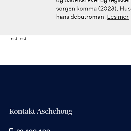
og både skrevet og regissert
sorgen komma (2023). Huse
hans debutroman.
Les mer
test test
Kontakt Aschehoug