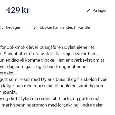
429 kr
På lager
ISBN
97882034567
2 virkedager
Ebøker kan sendes til Kindle
for Jokkmokk lever bussjåføren Dylan alene i et
. Savnet etter storesøster Ella-Kajsa kveler ham,
un en dag vil komme tilbake. Han er overbevist om at
ver dag som går - og at han trenger et annet
ere det.
n gutt som reiser med Dylans buss til og fra skolen hver
g følger han med moren sin til butikken samtidig som
unnpunkt.
v og død. Dylan må redde sitt hjerte, og gutten må
en mørk spenningsroman med forankring i indre deler