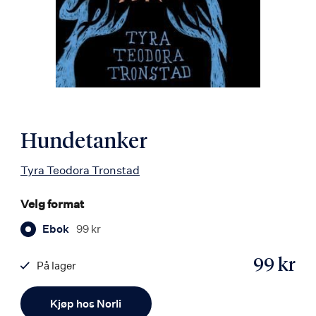
Hundetanker
Tyra Teodora Tronstad
Velg format
Ebok
99 kr
99 kr
På lager
ISBN
Antall
9788203255366
Kjøp hos Norli