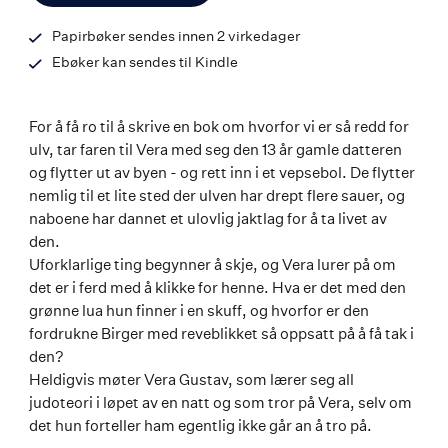
Papirbøker sendes innen 2 virkedager
Ebøker kan sendes til Kindle
For å få ro til å skrive en bok om hvorfor vi er så redd for
ulv, tar faren til Vera med seg den 13 år gamle datteren
og flytter ut av byen - og rett inn i et vepsebol. De flytter
nemlig til et lite sted der ulven har drept flere sauer, og
naboene har dannet et ulovlig jaktlag for å ta livet av
den.
Uforklarlige ting begynner å skje, og Vera lurer på om
det er i ferd med å klikke for henne. Hva er det med den
grønne lua hun finner i en skuff, og hvorfor er den
fordrukne Birger med reveblikket så oppsatt på å få tak i
den?
Heldigvis møter Vera Gustav, som lærer seg all
judoteori i løpet av en natt og som tror på Vera, selv om
det hun forteller ham egentlig ikke går an å tro på.