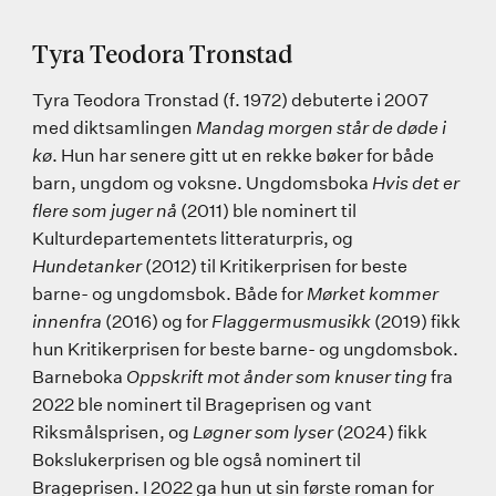
Tyra Teodora Tronstad
Tyra Teodora Tronstad (f. 1972) debuterte i 2007
med diktsamlingen
Mandag morgen står de døde i
kø
. Hun har senere gitt ut en rekke bøker for både
barn, ungdom og voksne.
Ungdomsboka
Hvis det er
flere som juger nå
(2011) ble nominert til
Kulturdepartementets litteraturpris, og
Hundetanker
(2012) til Kritikerprisen for beste
barne- og ungdomsbok. Både for
Mørket kommer
innenfra
(2016) og for
Flaggermusmusikk
(2019) fikk
hun Kritikerprisen for beste barne- og ungdomsbok.
Barneboka
Oppskrift mot ånder som knuser ting
fra
2022 ble nominert til Brageprisen og vant
Riksmålsprisen, og
Løgner som lyser
(2024) fikk
Bokslukerprisen og ble også nominert til
Brageprisen. I 2022 ga hun ut sin første roman for