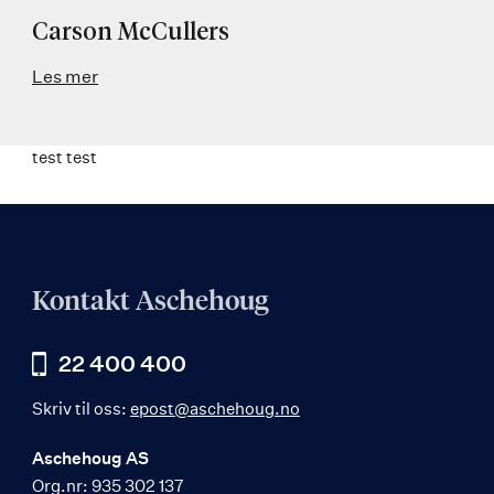
Carson McCullers
Les mer
test test
Kontakt Aschehoug
22 400 400
Skriv til oss:
epost@aschehoug.no
Aschehoug AS
Org.nr: 935 302 137