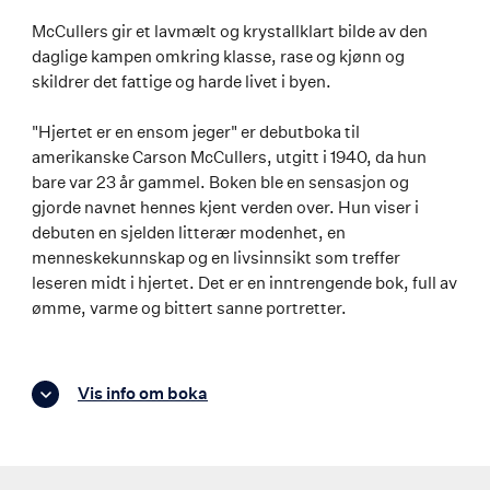
McCullers gir et lavmælt og krystallklart bilde av den
daglige kampen omkring klasse, rase og kjønn og
skildrer det fattige og harde livet i byen.
"Hjertet er en ensom jeger" er debutboka til
amerikanske Carson McCullers, utgitt i 1940, da hun
bare var 23 år gammel. Boken ble en sensasjon og
gjorde navnet hennes kjent verden over. Hun viser i
debuten en sjelden litterær modenhet, en
menneskekunnskap og en livsinnsikt som treffer
leseren midt i hjertet. Det er en inntrengende bok, full av
ømme, varme og bittert sanne portretter.
Vis info om boka