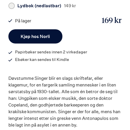
Lydbok (nedlastbar)
149 kr
169 kr
På lager
ISBN
Antall
9788203371981
Kjøp hos Norli
Papirbøker sendes innen 2 virkedager
Ebøker kan sendes til Kindle
Døvstumme Singer blir en slags skriftefar, eller
klagemur, for en fargerik samling mennesker i en liten
sørstatsby på 1930-tallet. Alle som én betror de seg til
han: Ungpiken som elsker musikk, den sorte doktor
Copeland, den godhjertede barkeeperen og den
krakilske kommunisten. Singer er der for alle, mens han
lengter intenst etter sin greske venn Antonapulos som
ble lagt inn på asylet i en annen by.