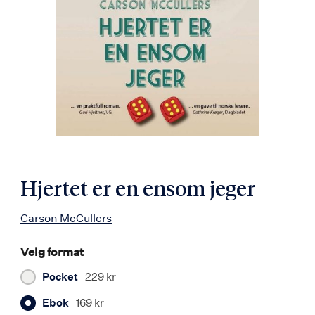
Hjertet er en ensom jeger
Carson McCullers
Velg format
Pocket
229 kr
Ebok
169 kr