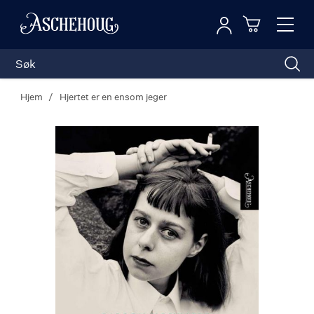
Logg inn
Toggl
n
Handleku
Nav
Hjem
Hjertet er en ensom jeger