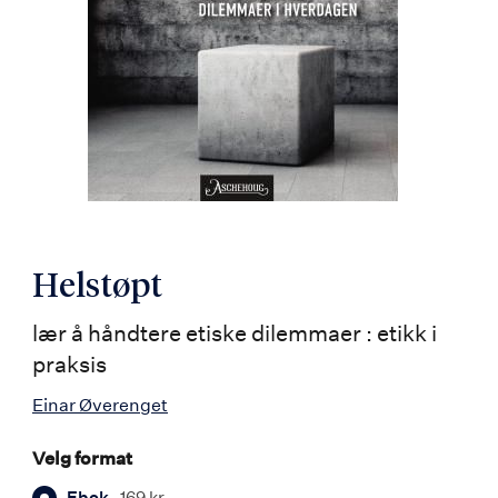
Helstøpt
lær å håndtere etiske dilemmaer : etikk i
praksis
Einar Øverenget
Velg format
Ebok
169 kr