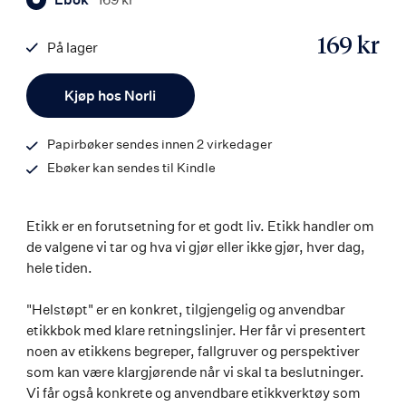
169 kr
På lager
ISBN
Antall
9788203256677
Kjøp hos Norli
Papirbøker sendes innen 2 virkedager
Ebøker kan sendes til Kindle
Etikk er en forutsetning for et godt liv. Etikk handler om
de valgene vi tar og hva vi gjør eller ikke gjør, hver dag,
hele tiden.
"Helstøpt" er en konkret, tilgjengelig og anvendbar
etikkbok med klare retningslinjer. Her får vi presentert
noen av etikkens begreper, fallgruver og perspektiver
som kan være klargjørende når vi skal ta beslutninger.
Vi får også konkrete og anvendbare etikkverktøy som