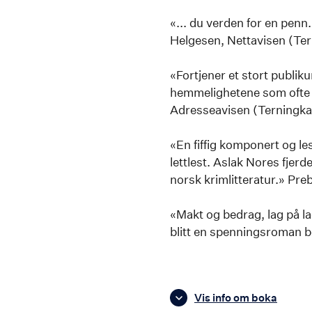
«... du verden for en pen
Helgesen, Nettavisen (Ter
«Fortjener et stort publik
hemmelighetene som ofte li
Adresseavisen (Terningka
«En fiffig komponert og l
lettlest. Aslak Nores fjer
norsk krimlitteratur.» Pre
«Makt og bedrag, lag på la
blitt en spenningsroman b
Vis info om boka