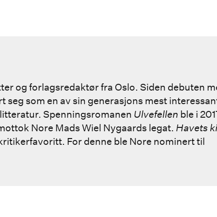
atter og forlagsredaktør fra Oslo. Siden debuten 
t seg som en av sin generasjons mest interessant
nlitteratur. Spenningsromanen
Ulvefellen
ble i 20
 mottok Nore Mads Wiel Nygaards legat.
Havets k
ritikerfavoritt. For denne ble Nore nominert til