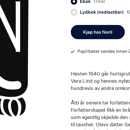
Ebok
179 kr
Lydbok (nedlastbar)
1
Antall
Kjøp hos Norli
Papirbøker sendes innen 
Høsten 1940 går hurtigrut
Vera Lind og hennes nyfø
hundrevis av andre omko
Åtti år senere tar forfattere
Forfatterskapet fikk en br
som egentlig skjedde den 
til taushet. Olavs datter 