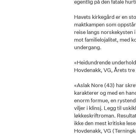
egentlig på den fatale hur
Havets kirkegård er en sto
maktkampen som oppstår i
reise langs norskekysten i 
mot familielojalitet, med k
undergang.
«Heidundrende underholdn
Hovdenakk, VG, Årets tre
«Aslak Nore (43) har skr
karakterer og med en handl
enorm formue, en rystende 
viljer i klinsj. Legg til u
løkkeskriftroman. Resulta
ikke den mest kritiske les
Hovdenakk, VG (Terningk