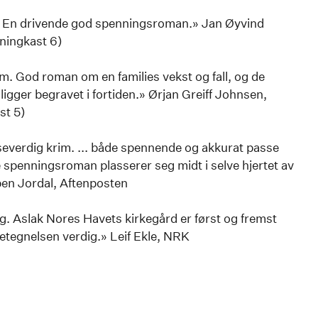
n. En drivende god spenningsroman.» Jan Øyvind
ningkast 6)
um. God roman om en families vekst og fall, og de
gger begravet i fortiden.» Ørjan Greiff Johnsen,
st 5)
eseverdig krim. ... både spennende og akkurat passe
de spenningsroman plasserer seg midt i selve hjertet av
ben Jordal, Aftenposten
g. Aslak Nores Havets kirkegård er først og fremst
etegnelsen verdig.» Leif Ekle, NRK