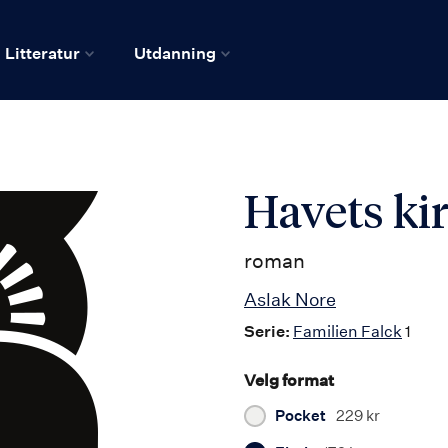
Litteratur
Utdanning
Havets ki
roman
Aslak Nore
Serie:
Familien Falck
1
Velg format
Pocket
229 kr