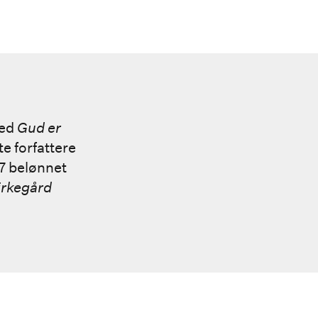
med
Gud er
e forfattere
17 belønnet
irkegård