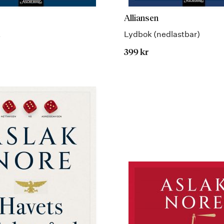
Alliansen
t
Lydbok (nedlastbar)
399 kr