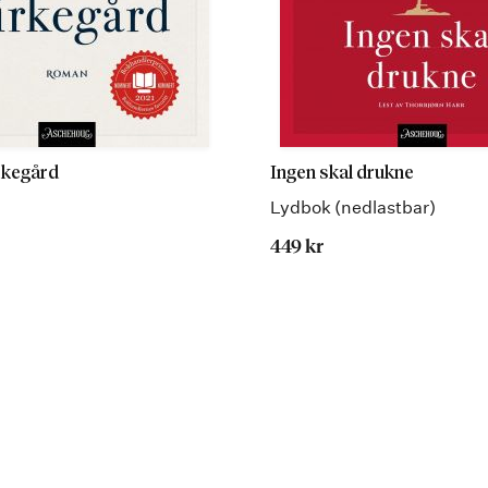
rkegård
Ingen skal drukne
Lydbok (nedlastbar)
449 kr