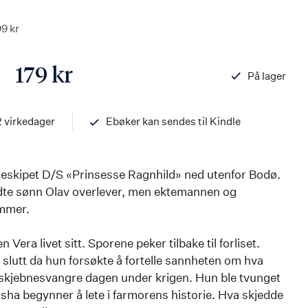
99 kr
179 kr
På lager
ISBN
97882032686
2 virkedager
Ebøker kan sendes til Kindle
eskipet D/S «Prinsesse Ragnhild» ned utenfor Bodø.
dte sønn Olav overlever, men ektemannen og
mmer.
n Vera livet sitt. Sporene peker tilbake til forliset.
å slutt da hun forsøkte å fortelle sannheten om hva
skjebnesvangre dagen under krigen. Hun ble tvunget
Sasha begynner å lete i farmorens historie. Hva skjedde