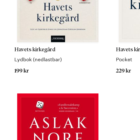
Havets kirkegård
Havets ki
Lydbok (nedlastbar)
Pocket
199 kr
229 kr