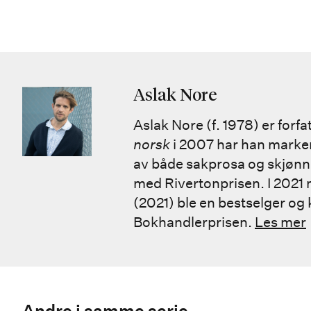
Aslak Nore
Aslak Nore (f. 1978) er forf
norsk
i 2007 har han marker
av både sakprosa og skjøn
med Rivertonprisen. I 2021
(2021) ble en bestselger og k
Bokhandlerprisen.
Les mer
Andre i samme serie