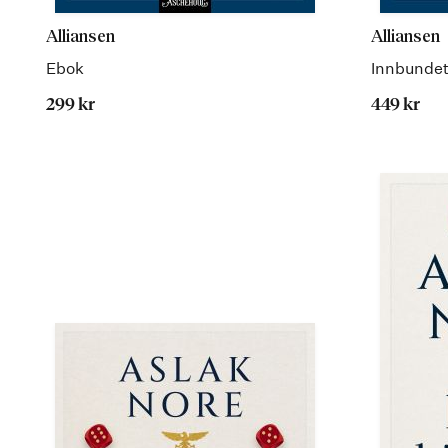
Alliansen
Alliansen
Ebok
Innbunde
299 kr
449 kr