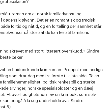
tigruteseilasen?
rslått roman om et norsk familiedynasti og
 dødens kjølvann. Det er en romantisk og tragisk
både fortid og nåtid, og en fortelling der sannhet står
onsekvenser så store at de kan føre til familiens
ing skrevet med stort litterært overskudd.» Sindre
 beste bøker
evet en heidundrende krimroman. Proppet med herlige
ing som drar deg med fra første til siste side. Ta en
familiehemmelighet, politisk renkespill og sterke
skikkede arvinger, norske spesialsoldater og en dæsj
tet: Et overflødighetshorn av en krimbok, som selv
er kan unngå å la seg underholde av.» Sindre
ast 6)