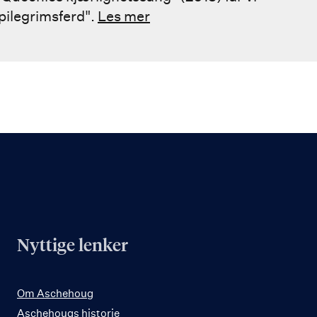
 pilegrimsferd".
Les mer
Nyttige lenker
Om Aschehoug
Aschehougs historie