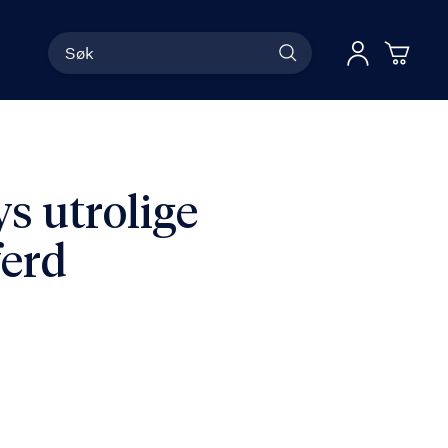
Søk
Han
Logg 
s utrolige
ferd