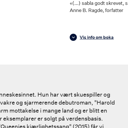
«(...) sabla godt skrevet,
Anne B. Ragde, forfatter
Vis info om boka
enneskesinnet. Hun har vært skuespiller og
s vakre og sjarmerende debutroman, "Harold
varm mottakelse i mange land og er blitt en
er eksemplarer er solgt på verdensbasis.
"Queenies kjærlighetssang" (2015) får vi