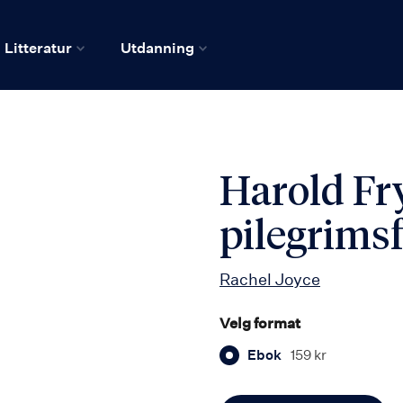
Litteratur
Utdanning
Harold Fry
pilegrims
Rachel Joyce
Velg format
Ebok
159 kr