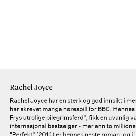
Rachel Joyce
Rachel Joyce har en sterk og god innsikt i m
har skrevet mange hørespill for BBC. Henne
Frys utrolige pilegrimsferd", fikk en uvanlig 
internasjonal bestselger - mer enn to million
"Perfekt" (2014) er hennes neste roman, og i 