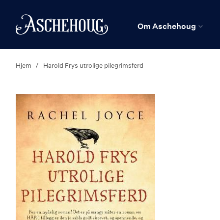
n
Hjem
Om Aschehoug
Hjem
Harold Frys utrolige pilegrimsferd