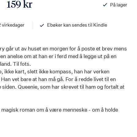
159 kr
På lager
ISBN
978820321865
2 virkedager
Ebøker kan sendes til Kindle
ry går ut av huset en morgen for å poste et brev mens
gen anelse om at han er i ferd med å legge ut på en
and. Til fots.
o, ikke kart, slett ikke kompass, han har verken
 Han vet bare at han må gå. For å redde livet til en
 siden. Queenie, som har skrevet til ham og fortalt at
og magisk roman om å være menneske - om å holde