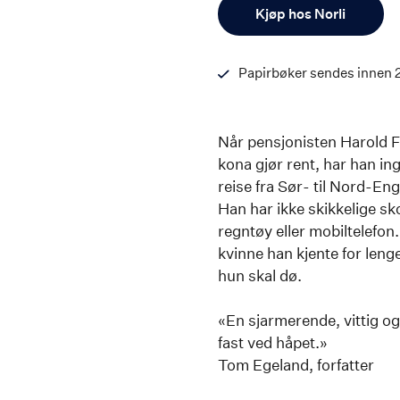
Antall
Kjøp hos Norli
Papirbøker sendes innen 
Når pensjonisten Harold F
kona gjør rent, har han in
reise fra Sør- til Nord-Engl
Han har ikke skikkelige sk
regntøy eller mobiltelefon.
kvinne han kjente for lenge
hun skal dø.
«En sjarmerende, vittig 
fast ved håpet.»
Tom Egeland, forfatter