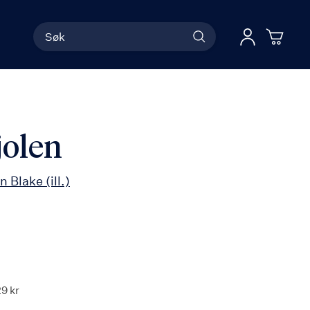
Søk
Han
Logg 
jolen
n Blake
(ill.)
29 kr