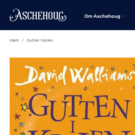
n
Hjem
Om Aschehoug
Hjem
Gutten i kjolen