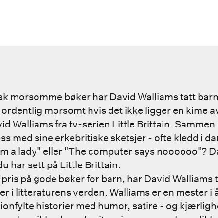
erisk morsomme bøker har David Walliams tatt bar
 ordentlig morsomt hvis det ikke ligger en kime a
vid Walliams fra tv-serien Little Brittain. Samme
s med sine erkebritiske sketsjer - ofte kledd i d
I`m a lady" eller "The computer says noooooo"? D
u har sett på Little Brittain.
r pris på gode bøker for barn, har David Walliams 
er i litteraturens verden. Walliams er en mester i
ionfylte historier med humor, satire - og kjærlig