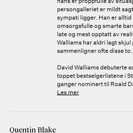
hans er proppfulle av situa
persongalleriet er mildt sag
sympati ligger. Han er allt
omsorgsfulle og smarte barn
late og mest opptatt av real
Walliams har aldri lagt skju
sammenligner ofte disse to.
David Walliams debuterte so
toppet bestselgerlistene i St
ganger nominert til Roald Da
Les mer
Quentin Blake