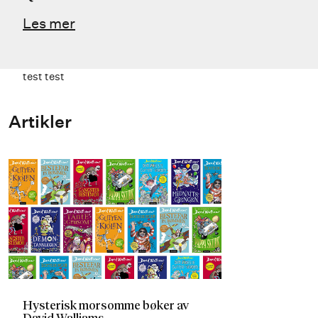
Les mer
test test
Artikler
Hysterisk morsomme bøker av