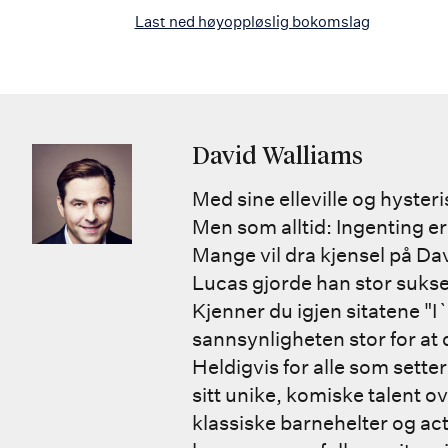
Last ned høyoppløslig bokomslag
David Walliams
Med sine elleville og hyst
Men som alltid: Ingenting er
Mange vil dra kjensel på Da
Lucas gjorde han stor sukses
Kjenner du igjen sitatene "
sannsynligheten stor for at d
Heldigvis for alle som sette
sitt unike, komiske talent ov
klassiske barnehelter og act