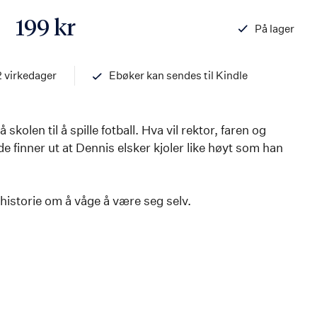
199 kr
På lager
ISBN
978820326255
2 virkedager
Ebøker kan sendes til Kindle
skolen til å spille fotball. Hva vil rektor, faren og
de finner ut at Dennis elsker kjoler like høyt som han
istorie om å våge å være seg selv.