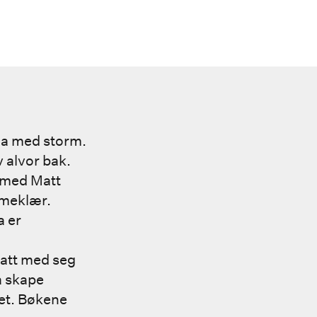
na med storm.
v alvor bak.
n med Matt
ameklær.
a er
tatt med seg
 å skape
het. Bøkene