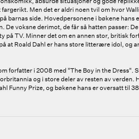
sjonskomikk, absurde situasjoner og gode replikke
t fargerikt. Men det er aldri noen tvil om hvor Wal
id på barnas side. Hovedpersonene i bøkene hans 
. De voksne derimot, de får så hatten passer: De 
ity på TV. Minner det om en annen stor, britisk fo
l på at Roald Dahl er hans store litterære idol, og
m forfatter i 2008 med "The Boy in the Dress". 
orbritannia og i store deler av resten av verden. H
hl Funny Prize, og bøkene hans er oversatt til 38