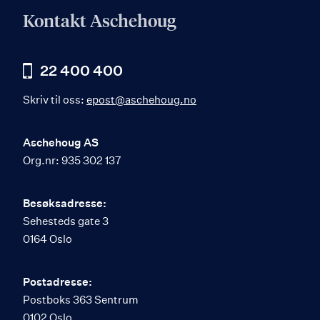
Kontakt Aschehoug
22 400 400
Skriv til oss:
epost@aschehoug.no
Aschehoug AS
Org.nr: 935 302 137
Besøksadresse:
Sehesteds gate 3
0164 Oslo
Postadresse:
Postboks 363 Sentrum
0102 Oslo