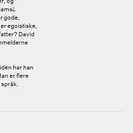
r, og
liams¿
er gode,
er egoistiske,
rfatter? David
 anmelderne
Siden har han
an er flere
 språk.