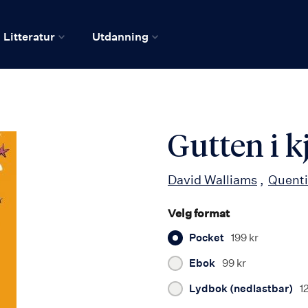
Litteratur
Utdanning
Gutten i k
David Walliams
Quenti
Velg format
Pocket
199 kr
Ebok
99 kr
Lydbok (nedlastbar)
1