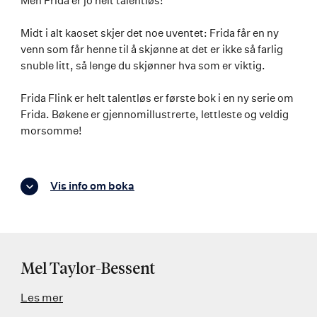
Men Frida er jo helt talentløs!
Midt i alt kaoset skjer det noe uventet: Frida får en ny
venn som får henne til å skjønne at det er ikke så farlig
snuble litt, så lenge du skjønner hva som er viktig.
Frida Flink er helt talentløs er første bok i en ny serie om
Frida. Bøkene er gjennomillustrerte, lettleste og veldig
morsomme!
Vis info om boka
Mel Taylor-Bessent
Les mer