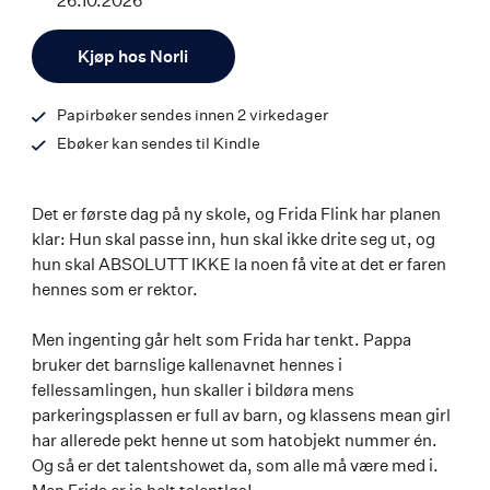
26.10.2026
ISBN
Antall
9788203464560
Kjøp hos Norli
Papirbøker sendes innen 2 virkedager
Ebøker kan sendes til Kindle
Det er første dag på ny skole, og Frida Flink har planen
klar: Hun skal passe inn, hun skal ikke drite seg ut, og
hun skal ABSOLUTT IKKE la noen få vite at det er faren
hennes som er rektor.
Men ingenting går helt som Frida har tenkt. Pappa
bruker det barnslige kallenavnet hennes i
fellessamlingen, hun skaller i bildøra mens
parkeringsplassen er full av barn, og klassens mean girl
har allerede pekt henne ut som hatobjekt nummer én.
Og så er det talentshowet da, som alle må være med i.