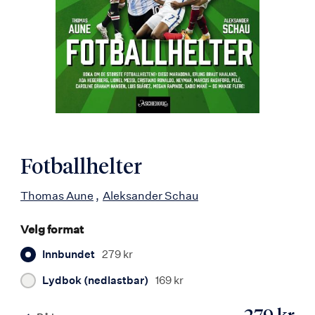
Fotballhelter
Thomas Aune
Aleksander Schau
Velg format
Innbundet
279 kr
Lydbok (nedlastbar)
169 kr