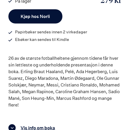
279 kr
På lager
ISBN
Antall
9788203369179
Kjøp hos Norli
Papirbøker sendes innen 2 virkedager
Ebøker kan sendes til Kindle
26 av de største fotballheltene gjennom tidene får hver
sin lettleste og underholdende presentasjon i denne
boka. Erling Braut Haaland, Pelé, Ada Hegerberg, Luis
Suarez, Diego Maradona, Martin Ødegaard, Ole Gunnar
Solskjær, Neymar, Messi, Cristiano Ronaldo, Mohamed
Salah, Megan Rapinoe, Caroline Graham Hansen, Sadio
Mané, Son Heung-Min, Marcus Rashford og mange
flere!
Vis info om boka