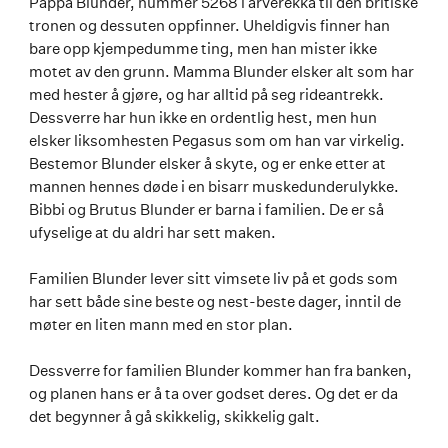
Pappa Blunder, nummer 5268 i arverekka til den britiske
tronen og dessuten oppfinner. Uheldigvis finner han
bare opp kjempedumme ting, men han mister ikke
motet av den grunn. Mamma Blunder elsker alt som har
med hester å gjøre, og har alltid på seg rideantrekk.
Dessverre har hun ikke en ordentlig hest, men hun
elsker liksomhesten Pegasus som om han var virkelig.
Bestemor Blunder elsker å skyte, og er enke etter at
mannen hennes døde i en bisarr muskedunderulykke.
Bibbi og Brutus Blunder er barna i familien. De er så
ufyselige at du aldri har sett maken.
Familien Blunder lever sitt vimsete liv på et gods som
har sett både sine beste og nest-beste dager, inntil de
møter en liten mann med en stor plan.
Dessverre for familien Blunder kommer han fra banken,
og planen hans er å ta over godset deres. Og det er da
det begynner å gå skikkelig, skikkelig galt.