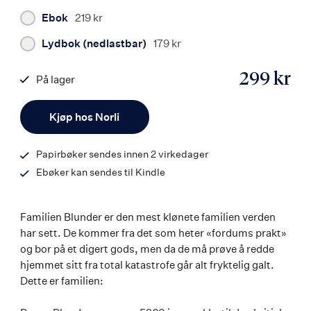
Ebok
219 kr
Lydbok (nedlastbar)
179 kr
299 kr
På lager
ISBN
Antall
9788203453090
Kjøp hos Norli
Papirbøker sendes innen 2 virkedager
Ebøker kan sendes til Kindle
Familien Blunder er den mest klønete familien verden
har sett. De kommer fra det som heter «fordums prakt»
og bor på et digert gods, men da de må prøve å redde
hjemmet sitt fra total katastrofe går alt fryktelig galt.
Dette er familien: