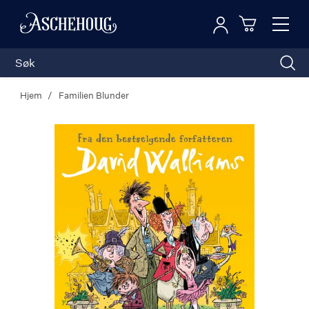
Logg inn
Toggl
n
Handleku
Nav
Hjem
Familien Blunder