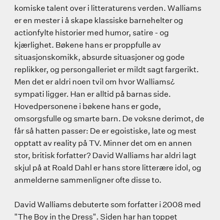
komiske talent over i litteraturens verden. Walliams
er en mester i å skape klassiske barnehelter og
actionfylte historier med humor, satire - og
kjærlighet. Bøkene hans er proppfulle av
situasjonskomikk, absurde situasjoner og gode
replikker, og persongalleriet er mildt sagt fargerikt.
Men det er aldri noen tvil om hvor Walliams¿
sympati ligger. Han er alltid på barnas side.
Hovedpersonene i bøkene hans er gode,
omsorgsfulle og smarte barn. De voksne derimot, de
får så hatten passer: De er egoistiske, late og mest
opptatt av reality på TV. Minner det om en annen
stor, britisk forfatter? David Walliams har aldri lagt
skjul på at Roald Dahl er hans store litterære idol, og
anmelderne sammenligner ofte disse to.
David Walliams debuterte som forfatter i 2008 med
"The Boy in the Dress". Siden har han toppet