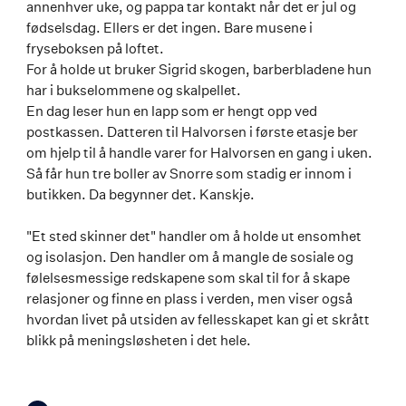
annenhver uke, og pappa tar kontakt når det er jul og
fødselsdag. Ellers er det ingen. Bare musene i
fryseboksen på loftet.
For å holde ut bruker Sigrid skogen, barberbladene hun
har i bukselommene og skalpellet.
En dag leser hun en lapp som er hengt opp ved
postkassen. Datteren til Halvorsen i første etasje ber
om hjelp til å handle varer for Halvorsen en gang i uken.
Så får hun tre boller av Snorre som stadig er innom i
butikken. Da begynner det. Kanskje.
"Et sted skinner det" handler om å holde ut ensomhet
og isolasjon. Den handler om å mangle de sosiale og
følelsesmessige redskapene som skal til for å skape
relasjoner og finne en plass i verden, men viser også
hvordan livet på utsiden av fellesskapet kan gi et skrått
blikk på meningsløsheten i det hele.