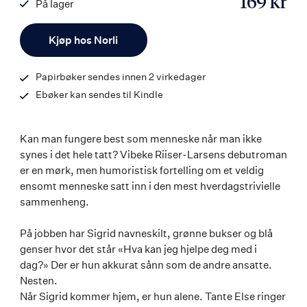
169 kr
På lager
ISBN
Antall
9788203359064
Kjøp hos Norli
Papirbøker sendes innen 2 virkedager
Ebøker kan sendes til Kindle
Kan man fungere best som menneske når man ikke
synes i det hele tatt? Vibeke Riiser-Larsens debutroman
er en mørk, men humoristisk fortelling om et veldig
ensomt menneske satt inn i den mest hverdagstrivielle
sammenheng.
På jobben har Sigrid navneskilt, grønne bukser og blå
genser hvor det står «Hva kan jeg hjelpe deg med i
dag?» Der er hun akkurat sånn som de andre ansatte.
Nesten.
Når Sigrid kommer hjem, er hun alene. Tante Else ringer