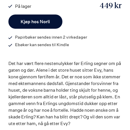
449 kr
På lager
ISBN
Antall
9788203365348
Kjøp hos Norli
Papirbøker sendes innen 2 virkedager
Ebøker kan sendes til Kindle
Det har vært flere nestenulykker før Erling segner om på
gaten og dør. Alene i det store huset sitter Evy, hans
kone gjennom førtifem år. Det er noe som ikke stemmer
med ektemannens dødsfall. Gjenstander forsvinner fra
huset, de voksne barna holder ting skjult for henne, og
kjellerdøren som alltid er låst, står plutselig på klem. En
gammel venn fra Erlings ungdomstid dukker opp etter
mange år og har noe å fortelle. Hadde noen ønske om å
skade Erling? Kan han ha blitt drept? Og vil den som var
ute etter ham, nå gå etter Evy?