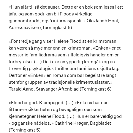
«Hun slår til så det suser. Dette er en bok som leses i ett
jafs, og som godt kan bli Floods virkelige
gjennombrudd, også internasjonalt.» Ole Jacob Hoel,
Adresseavisen (Terningkast 6)
«For tredje gang viser Helene Flood at en krimroman
kan være så mye mer enn en krimroman. «Enken» er et
mesterlig familiedrama som tilfeldigvis handler om en
forbrytelse. (...) Dette er en ypperlig krimgåte og en
troverdig psykologisk thriller om familiens skjulte lag.
Derfor er «Enken» en roman som bør begeistre langt
utenfor gruppen av tradisjonelle krimentusiaster.»
Tarald Aano, Stavanger Aftenblad (Terningkast 6)
«Flood er god. Kjempegod. (...) «Enken» har den
litterære sikkerheten og bevegelige roen som
kjennetegner Helene Flood. (...) Hun er bare veldig god
- og ganske nådeløs.» Cathrine Krøger, Dagbladet
(Terningkast 5)