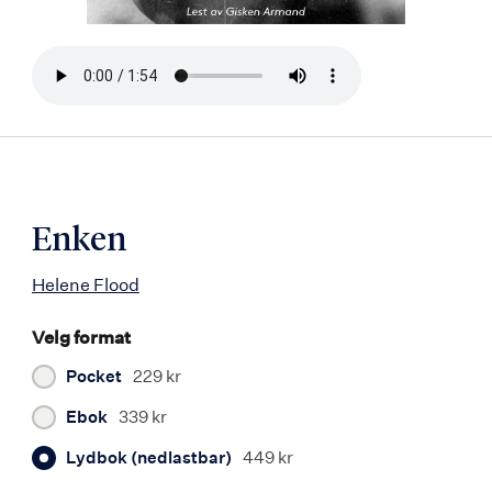
Bla
i
boken
Enken
Helene Flood
Velg format
Pocket
229 kr
Ebok
339 kr
Lydbok (nedlastbar)
449 kr