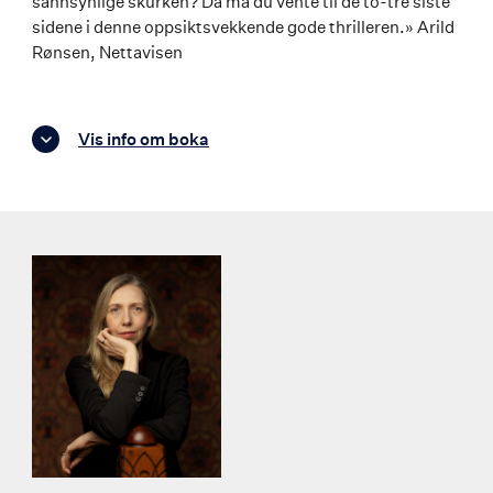
sannsynlige skurken? Da må du vente til de to-tre siste
sidene i denne oppsiktsvekkende gode thrilleren.» Arild
Rønsen, Nettavisen
Vis info om boka