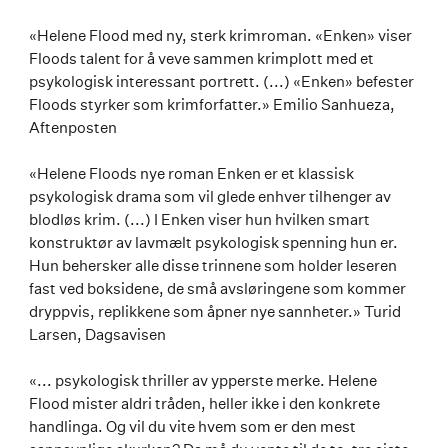
«Helene Flood med ny, sterk krimroman. «Enken» viser
Floods talent for å veve sammen krimplott med et
psykologisk interessant portrett. (...) «Enken» befester
Floods styrker som krimforfatter.» Emilio Sanhueza,
Aftenposten
«Helene Floods nye roman Enken er et klassisk
psykologisk drama som vil glede enhver tilhenger av
blodløs krim. (...) I Enken viser hun hvilken smart
konstruktør av lavmælt psykologisk spenning hun er.
Hun behersker alle disse trinnene som holder leseren
fast ved boksidene, de små avsløringene som kommer
dryppvis, replikkene som åpner nye sannheter.» Turid
Larsen, Dagsavisen
«... psykologisk thriller av ypperste merke. Helene
Flood mister aldri tråden, heller ikke i den konkrete
handlinga. Og vil du vite hvem som er den mest