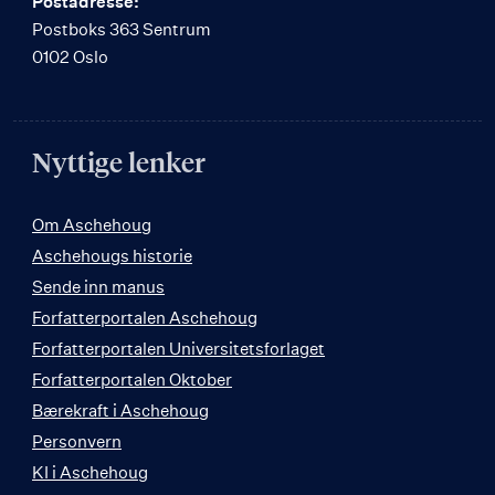
Postadresse:
Postboks 363 Sentrum
0102 Oslo
Nyttige lenker
Om Aschehoug
Aschehougs historie
Sende inn manus
Forfatterportalen Aschehoug
Forfatterportalen Universitetsforlaget
Forfatterportalen Oktober
Bærekraft i Aschehoug
Personvern
KI i Aschehoug