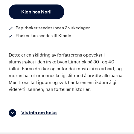
ISBN
Antall
9788242135711
Kjøp hos Norli
Papirbøker sendes innen 2 virkedager
Ebøker kan sendes til Kindle
Dette er en skildring av forfatterens oppvekst i
slumstrøket i den irske byen Limerick på 30- og 40-
tallet. Faren drikker og er for det meste uten arbeid, og
moren har et umenneskelig slit med å brødfø alle barna.
Men tross fattigdom og svik har faren en rikdom å gi
videre til sønnen; han forteller historier.
Vis info om boka