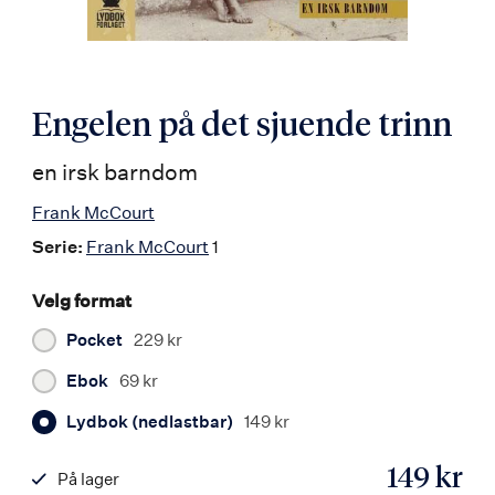
Engelen på det sjuende trinn
en irsk barndom
Frank McCourt
Serie:
Frank McCourt
1
Velg format
Pocket
229 kr
Ebok
69 kr
Lydbok (nedlastbar)
149 kr
149 kr
På lager