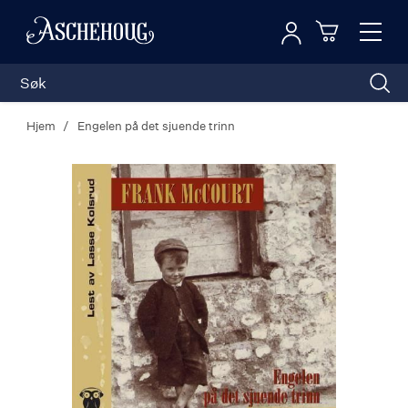
Logg inn
Toggl
n
Handleku
Nav
Hjem
Engelen på det sjuende trinn