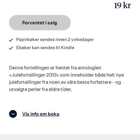
19 kr
ISBN
9788203356520
Forventet i salg
Papirbøker sendes innen 2 virkedager
Ebøker kan sendes til Kindle
Denne fortellingen er hentet fra antologien
«Julefortellinger 2013» som inneholder både helt nye
julefortellinger fra noen av våre beste forfattere - og
utvalgte perler fra eldre tider.
Vis info om boka