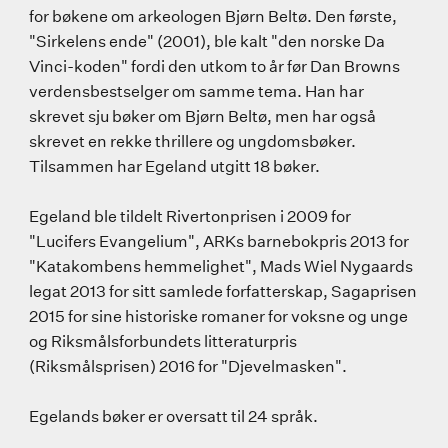
for bøkene om arkeologen Bjørn Beltø. Den første,
"Sirkelens ende" (2001), ble kalt "den norske Da
Vinci-koden" fordi den utkom to år før Dan Browns
verdensbestselger om samme tema. Han har
skrevet sju bøker om Bjørn Beltø, men har også
skrevet en rekke thrillere og ungdomsbøker.
Tilsammen har Egeland utgitt 18 bøker.
Egeland ble tildelt Rivertonprisen i 2009 for
"Lucifers Evangelium", ARKs barnebokpris 2013 for
"Katakombens hemmelighet", Mads Wiel Nygaards
legat 2013 for sitt samlede forfatterskap, Sagaprisen
2015 for sine historiske romaner for voksne og unge
og Riksmålsforbundets litteraturpris
(Riksmålsprisen) 2016 for "Djevelmasken".
Egelands bøker er oversatt til 24 språk.