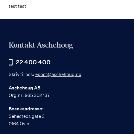
test test
Kontakt Aschehoug
22 400 400
Skriv til oss:
epost@aschehoug.no
Aschehoug AS
Org.nr: 935 302 137
Besøksadresse:
Sehesteds gate 3
0164 Oslo