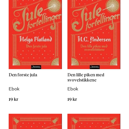
Den første jula
Den lille piken med
svovelstikkene
Ebok
Ebok
19 kr
19 kr