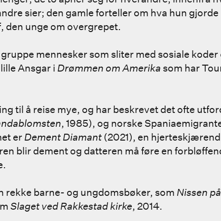
andre sier; den gamle forteller om hva hun gjorde
ef, den unge om overgrepet.
n gruppe mennesker som sliter med sosiale koder
lille Ansgar i
Drømmen om Amerika
som har Tou
ng til å reise mye, og har beskrevet det ofte utford
andablomsten
, 1985), og norske Spaniaemigrante
met er
Dement Diamant
(2021), en hjerteskjæren
ren blir dement og datteren må føre en forbløffe
e.
en rekke barne- og ungdomsbøker, som
Nissen på
som
Slaget ved Rakkestad kirke
, 2014.