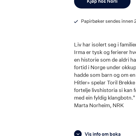
Kjøp hos Norli
Papirbøker sendes innen 
Liv har isolert seg i fami
Irma er tysk og ferierer h
en historie som de aldri h
fortid i Norge under okkup
hadde som barn og om en u
Hitler» spelar Toril Brekke 
fortelje livshistoria si ka
med ein fyldig klangbotn."
Marta Norheim, NRK
Vis info om boka