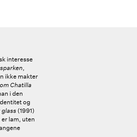
sk interesse
 sparken
,
un ikke makter
om Chatilla
an i den
identitet og
 glass
(1991)
 er lam, uten
gangene