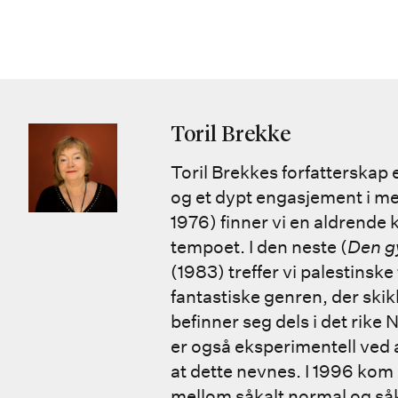
Toril Brekke
Toril Brekkes forfatterskap
og et dypt engasjement i m
1976) finner vi en aldrende 
tempoet. I den neste (
Den g
(1983) treffer vi palestinske
fantastiske genren, der skik
befinner seg dels i det rike 
er også eksperimentell ved 
at dette nevnes. I 1996 kom
mellom såkalt normal og såka