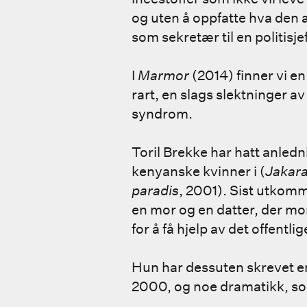
og uten å oppfatte hva den 
som sekretær til en politisj
I
Marmor
(2014) finner vi e
rart, en slags slektninger av 
syndrom.
Toril Brekke har hatt anledni
kenyanske kvinner i (
Jakar
paradis
, 2001). Sist utkom
en mor og en datter, der mo
for å få hjelp av det offentlig
Hun har dessuten skrevet 
2000, og noe dramatikk, 