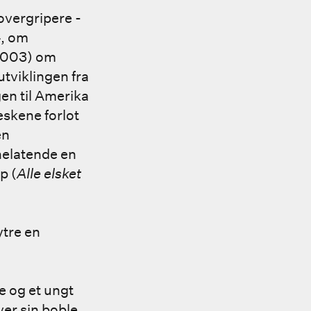
 overgripere -
, om
2003) om
utviklingen fra
en til Amerika
eskene forlot
en
nelatende en
p (
Alle elsket
ytre en
e og et ungt
ver sin boble,