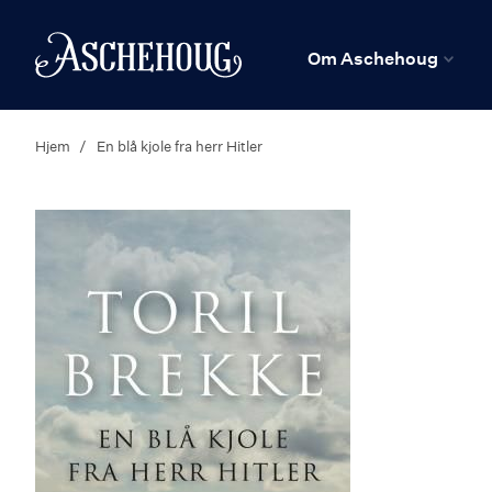
n
Hjem
Om Aschehoug
Hjem
En blå kjole fra herr Hitler