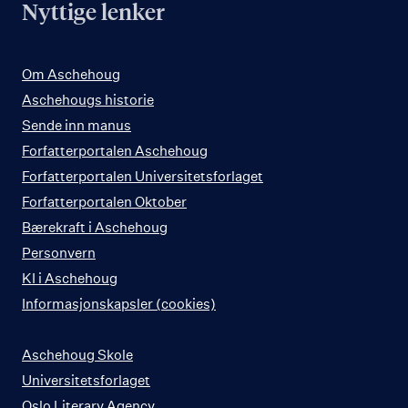
Nyttige lenker
Om Aschehoug
Aschehougs historie
Sende inn manus
Forfatterportalen Aschehoug
Forfatterportalen Universitetsforlaget
Forfatterportalen Oktober
Bærekraft i Aschehoug
Personvern
KI i Aschehoug
Informasjonskapsler (cookies)
Aschehoug Skole
Universitetsforlaget
Oslo Literary Agency