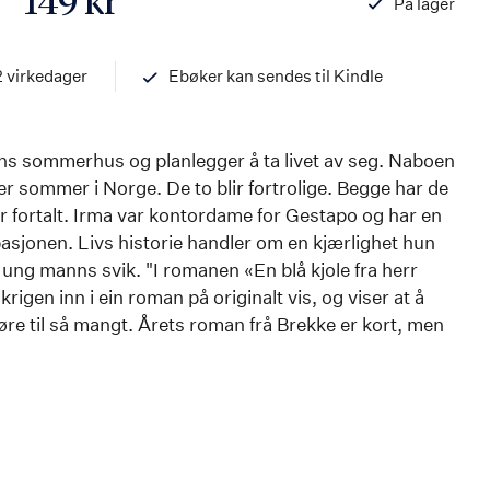
149 kr
På lager
ISBN
97882033530
2 virkedager
Ebøker kan sendes til Kindle
liens sommerhus og planlegger å ta livet av seg. Naboen
ver sommer i Norge. De to blir fortrolige. Begge har de
ar fortalt. Irma var kontordame for Gestapo og har en
asjonen. Livs historie handler om en kjærlighet hun
ng manns svik. "I romanen «En blå kjole fra herr
krigen inn i ein roman på originalt vis, og viser at å
n føre til så mangt. Årets roman frå Brekke er kort, men