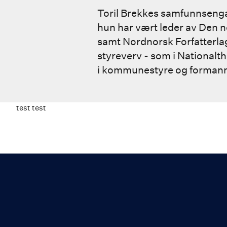
Toril Brekkes samfunnsengas
hun har vært leder av Den n
samt Nordnorsk Forfatterlag
styreverv - som i Nationalt
i kommunestyre og formann
test test