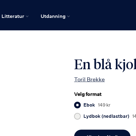
Litteratur
Utdanning
En blå kjol
Toril Brekke
Velg format
Ebok
149 kr
Lydbok (nedlastbar)
1
Antall