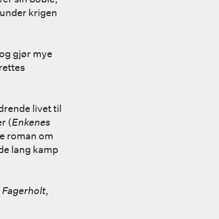
 under krigen
 og gjør mye
rettes
rende livet til
r (
Enkenes
de roman om
nde lang kamp
 Fagerholt
,