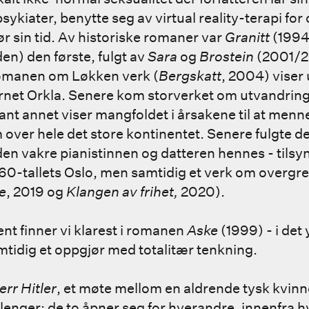
ykiater, benytte seg av virtual reality-terapi for
ør sin tid. Av historiske romaner var
Granitt
(1994
en) den første, fulgt av
Sara
og
Brostein
(2001/
Romanen om Løkken verk (
Bergskatt
, 2004) viser 
rnet Orkla. Senere kom storverket om utvandring
nt annet viser mangfoldet i årsakene til at menn
 over hele det store kontinentet. Senere fulgte d
en vakre pianistinnen og datteren hennes - tilsy
0-tallets Oslo, men samtidig et verk om overgre
e
, 2019 og
Klangen av frihet,
2020).
nt finner vi klarest i romanen
Aske
(1999) - i det 
mtidig et oppgjør med totalitær tenkning.
err Hitler
, et møte mellom en aldrende tysk kvinn
e lenger; de to åpner seg for hverandre, innenfra h