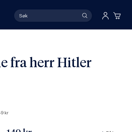
Søk
Han
Logg 
e fra herr Hitler
49 kr