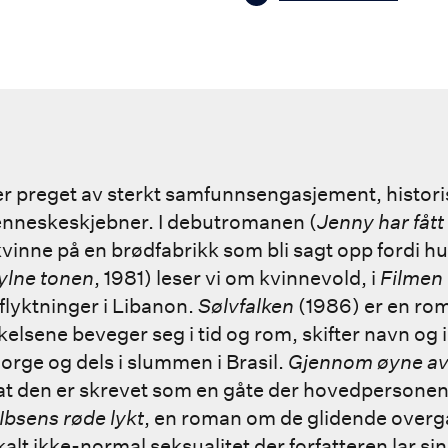
 er preget av sterkt samfunnsengasjement, histori
enneskeskjebner. I debutromanen (
Jenny har fått
kvinne på en brødfabrikk som bli sagt opp fordi h
ylne tonen
, 1981) leser vi om kvinnevold, i
Filmen 
 flyktninger i Libanon.
Sølvfalken
(1986) er en rom
kelsene beveger seg i tid og rom, skifter navn og 
Norge og dels i slummen i Brasil.
Gjennom øyne av
at den er skrevet som en gåte der hovedpersonen
Ibsens røde lykt
, en roman om de glidende over
lt ikke-normal seksualitet der forfatteren lar sin