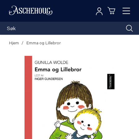
Logg inn
Toggl
n
Handleku
Nav
Hjem
Emma og Lillebror