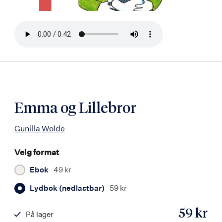
Bla
i
boken
Emma og Lillebror
Gunilla Wolde
Velg format
Ebok
49 kr
Lydbok (nedlastbar)
59 kr
59 kr
På lager