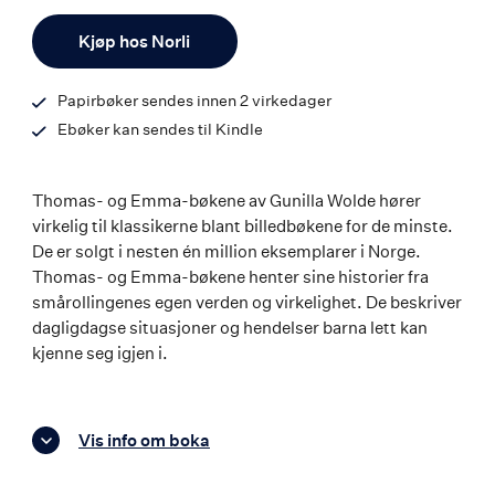
ISBN
Antall
9788203377082
Kjøp hos Norli
Papirbøker sendes innen 2 virkedager
Ebøker kan sendes til Kindle
Thomas- og Emma-bøkene av Gunilla Wolde hører
virkelig til klassikerne blant billedbøkene for de minste.
De er solgt i nesten én million eksemplarer i Norge.
Thomas- og Emma-bøkene henter sine historier fra
smårollingenes egen verden og virkelighet. De beskriver
dagligdagse situasjoner og hendelser barna lett kan
kjenne seg igjen i.
Vis info om boka