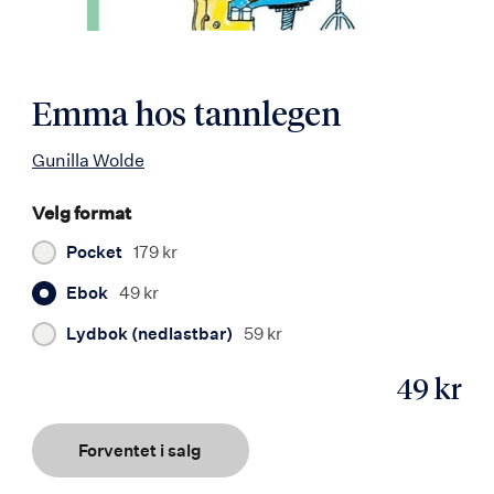
Emma hos tannlegen
Gunilla Wolde
Velg format
Pocket
179 kr
Ebok
49 kr
Lydbok (nedlastbar)
59 kr
49 kr
ISBN
9788203257407
Forventet i salg