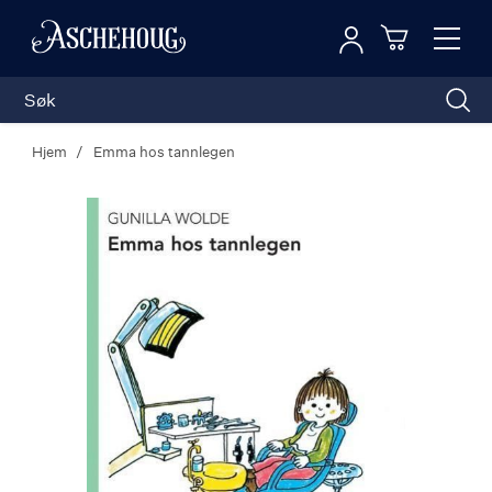
Logg inn
Toggl
n
Handleku
Nav
Hjem
Emma hos tannlegen