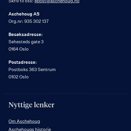
Skriv til oss:
epost@aschehoug.no
Aschehoug AS
Org.nr: 935 302 137
Besøksadresse:
Sehesteds gate 3
0164 Oslo
Postadresse:
Postboks 363 Sentrum
0102 Oslo
Nyttige lenker
Om Aschehoug
Aschehougs historie