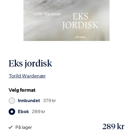
Eks jordisk
Torild Wardenær
Velg format
Innbundet
379 kr
Ebok
289 kr
289 kr
På lager