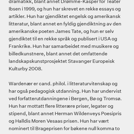
dramatikk, blant annet Drømme-Kasper for Teater
Ibsen i 1999, og hun har skrevet en rekke essays og
artikler. Hun har gjendiktet engelsk og amerikansk
litteratur, blant annet en fyldig gjendiktning av den
amerikanske poeten James Tate, og hun er selv
gjendiktet til en rekke språk og publisert i USA og
Frankrike. Hun har samarbeidet med musikere og
billedkunstnere, blant annet det omfattende
landskapskunstprosjektet Stavanger Europeisk
Kulturby 2008.
Wardenær er cand. philol. i litteraturvitenskap og
har også pedagogisk utdanning. Hun har undervist
ved forfatterutdanningene i Bergen, Bø og Tromsø.
Hun har mottatt flere litterære priser, legater og
stipend, blant annet Herman Wildenveys Poesipris
og Halldis Moren Vesaas prisen. Hun har vært
nominert til Brageprisen for bøkene null komma to