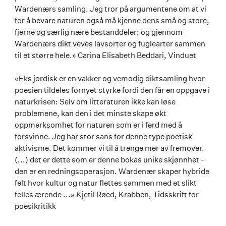
Wardenærs samling. Jeg tror på argumentene om at vi
for å bevare naturen også må kjenne dens små og store,
fjerne og særlig nære bestanddeler; og gjennom
Wardenærs dikt veves lavsorter og fuglearter sammen
til et større hele.» Carina Elisabeth Beddari, Vinduet
«Eks jordisk er en vakker og vemodig diktsamling hvor
poesien tildeles fornyet styrke fordi den får en oppgave i
naturkrisen: Selv om litteraturen ikke kan løse
problemene, kan den i det minste skape økt
oppmerksomhet for naturen som er i ferd med å
forsvinne. Jeg har stor sans for denne type poetisk
aktivisme. Det kommer vi til å trenge mer av fremover.
(...) det er dette som er denne bokas unike skjønnhet -
den er en redningsoperasjon. Wardenær skaper hybride
felt hvor kultur og natur flettes sammen med et slikt
felles ærende ...» Kjetil Røed, Krabben, Tidsskrift for
poesikritikk