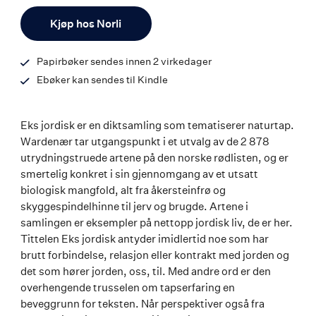
ISBN
Antall
9788203453298
Kjøp hos Norli
Papirbøker sendes innen 2 virkedager
Ebøker kan sendes til Kindle
Eks jordisk er en diktsamling som tematiserer naturtap.
Wardenær tar utgangspunkt i et utvalg av de 2 878
utrydningstruede artene på den norske rødlisten, og er
smertelig konkret i sin gjennomgang av et utsatt
biologisk mangfold, alt fra åkersteinfrø og
skyggespindelhinne til jerv og brugde. Artene i
samlingen er eksempler på nettopp jordisk liv, de er her.
Tittelen Eks jordisk antyder imidlertid noe som har
brutt forbindelse, relasjon eller kontrakt med jorden og
det som hører jorden, oss, til. Med andre ord er den
overhengende trusselen om tapserfaring en
beveggrunn for teksten. Når perspektiver også fra