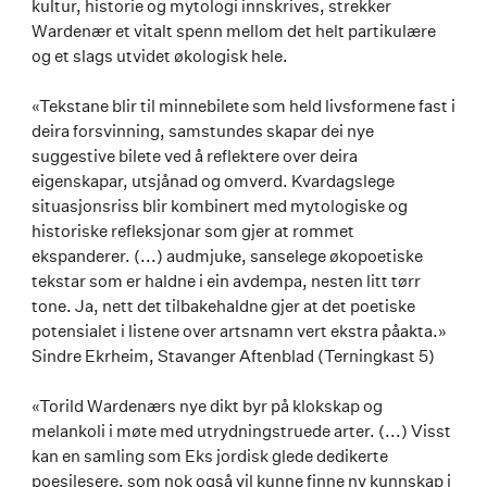
kultur, historie og mytologi innskrives, strekker
Wardenær et vitalt spenn mellom det helt partikulære
og et slags utvidet økologisk hele.
«Tekstane blir til minnebilete som held livsformene fast i
deira forsvinning, samstundes skapar dei nye
suggestive bilete ved å reflektere over deira
eigenskapar, utsjånad og omverd. Kvardagslege
situasjonsriss blir kombinert med mytologiske og
historiske refleksjonar som gjer at rommet
ekspanderer. (...) audmjuke, sanselege økopoetiske
tekstar som er haldne i ein avdempa, nesten litt tørr
tone. Ja, nett det tilbakehaldne gjer at det poetiske
potensialet i listene over artsnamn vert ekstra påakta.»
Sindre Ekrheim, Stavanger Aftenblad (Terningkast 5)
«Torild Wardenærs nye dikt byr på klokskap og
melankoli i møte med utrydningstruede arter. (...) Visst
kan en samling som Eks jordisk glede dedikerte
poesilesere, som nok også vil kunne finne ny kunnskap i