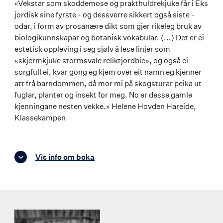
«Vekstar som skoddemose og prakthuldrekjuke får i Eks
jordisk sine fyrste - og dessverre sikkert også siste -
odar, i form av prosanære dikt som gjer rikeleg bruk av
biologikunnskapar og botanisk vokabular. (...) Det er ei
estetisk oppleving i seg sjølv å lese linjer som
«skjermkjuke stormsvale reliktjordbie», og også ei
sorgfull ei, kvar gong eg kjem over eit namn eg kjenner
att frå barndommen, då mor mi på skogsturar peika ut
fuglar, planter og insekt for meg. No er desse gamle
kjenningane nesten vekke.» Helene Hovden Hareide,
Klassekampen
Vis info om boka