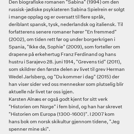
Den biografiske romanen "Sabina" (1994) om den
russisk-jødiske psykiateren Sabina Spielrein er solgt
i mange opplag og er oversatt til flere språk,
deriblant spansk, tysk, nederlandsk og italiensk. Til
forfatterens senere romaner hører "En fremmed"
(2002), om tiden rett før og under borgerkrigen i
Spania, "Ikke dø, Sophie" (2009), som forteller om
drapene på erkehertug Franz Ferdinand og hans
hustru i Sarajevo 28. juni 1914, "Grevens tid" (2011),
som skildrer den første delen av livet til grev Herman
Wedel Jarlsberg, og "Du kommer i dag" (2015) der
han viser sider ved oss mennesker som plutselig blir
aktuelle når livet tar oss igjen.
Karsten Alnæs er også godt kjent for sitt verk
"Historien om Norge" i fem bind, og han har skrevet
"Historien om Europa (1300-1600)". I 2007 kom
hans bok om norsk skikultur gjennom tidene, "Jeg
spenner mine ski".