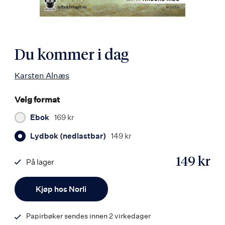
Du kommer i dag
Karsten Alnæs
Velg format
Ebok
169 kr
Lydbok (nedlastbar)
149 kr
149 kr
På lager
ISBN
Antall
9788242164742
Kjøp hos Norli
Papirbøker sendes innen 2 virkedager