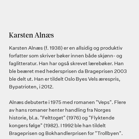
Karsten Alnæs
Karsten Alnæs (f. 1938) er en allsidig og produktiv
forfatter som skriver bøker innen både skjønn- og
faglitteratur. Han har også skrevet lærebøker. Han
ble beæret med hedersprisen da Brageprisen 2003
ble delt ut. Han er tildelt Oslo Byes Vels ærespris,
Bypatrioten, i 2012.
Alnæs debuterte i 1975 med romanen "Veps". Flere
av hans romaner henter handling fra Norges
historie, bl.a. "Felttoget" (1976) og "Flyktende
kongers følge" (1982). I 1992 ble han tildelt
Brageprisen og Bokhandlerprisen for "Trollbyen".