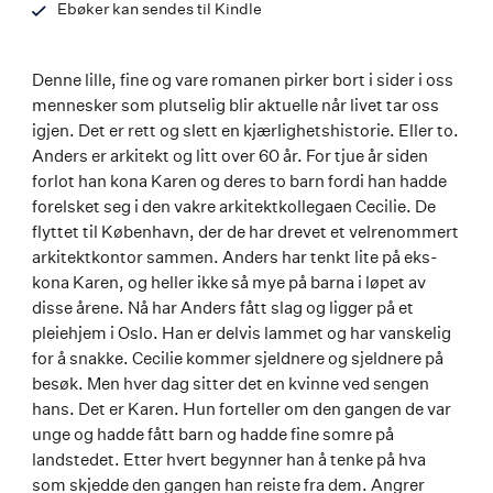
Ebøker kan sendes til Kindle
Denne lille, fine og vare romanen pirker bort i sider i oss
mennesker som plutselig blir aktuelle når livet tar oss
igjen. Det er rett og slett en kjærlighetshistorie. Eller to.
Anders er arkitekt og litt over 60 år. For tjue år siden
forlot han kona Karen og deres to barn fordi han hadde
forelsket seg i den vakre arkitektkollegaen Cecilie. De
flyttet til København, der de har drevet et velrenommert
arkitektkontor sammen. Anders har tenkt lite på eks-
kona Karen, og heller ikke så mye på barna i løpet av
disse årene. Nå har Anders fått slag og ligger på et
pleiehjem i Oslo. Han er delvis lammet og har vanskelig
for å snakke. Cecilie kommer sjeldnere og sjeldnere på
besøk. Men hver dag sitter det en kvinne ved sengen
hans. Det er Karen. Hun forteller om den gangen de var
unge og hadde fått barn og hadde fine somre på
landstedet. Etter hvert begynner han å tenke på hva
som skjedde den gangen han reiste fra dem. Angrer