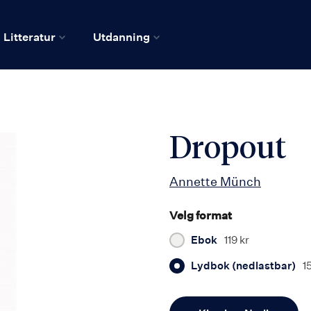
Litteratur
Utdanning
Dropout
Annette Münch
Velg format
Ebok
119 kr
Lydbok (nedlastbar)
1
Antall