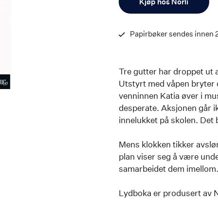
Kjøp hos Norli
Papirbøker sendes innen 
Tre gutter har droppet ut a
Utstyrt med våpen bryter 
venninnen Katia øver i mu
desperate. Aksjonen går 
innelukket på skolen. Det b
Mens klokken tikker avslø
plan viser seg å være und
samarbeidet dem imellom
Lydboka er produsert av No