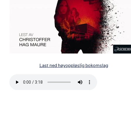
Last ned høyoppløslig bokomslag
Bla
i
boken