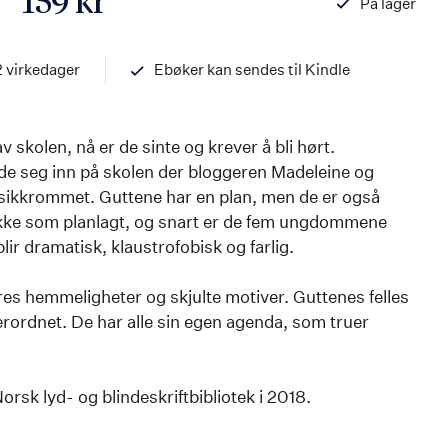
159 kr
På lager
ISBN
978820337903
2 virkedager
Ebøker kan sendes til Kindle
v skolen, nå er de sinte og krever å bli hørt.
de seg inn på skolen der bloggeren Madeleine og
sikkrommet. Guttene har en plan, men de er også
ikke som planlagt, og snart er de fem ungdommene
lir dramatisk, klaustrofobisk og farlig.
res hemmeligheter og skjulte motiver. Guttenes felles
erordnet. De har alle sin egen agenda, som truer
.
rsk lyd- og blindeskriftbibliotek i 2018.