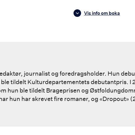
Vis info om boka
redaktør, journalist og foredragsholder. Hun deb
ble tildelt Kulturdepartementets debutantpris. I 
om hun ble tildelt Brageprisen og Østfoldungdo
 har hun har skrevet fire romaner, og «Dropout» (