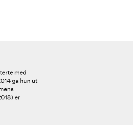
uterte med
2014 ga hun ut
mmens
2018) er