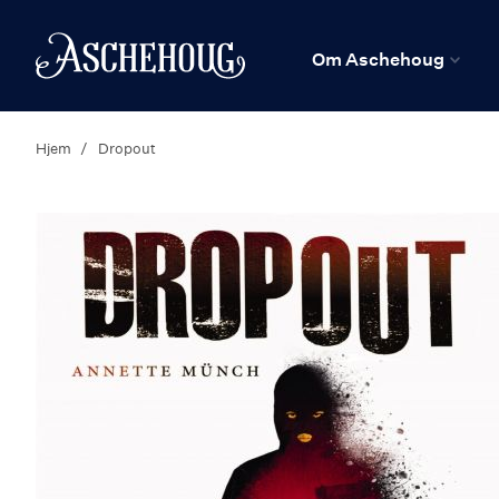
n
Hjem
Om Aschehoug
Hjem
Dropout