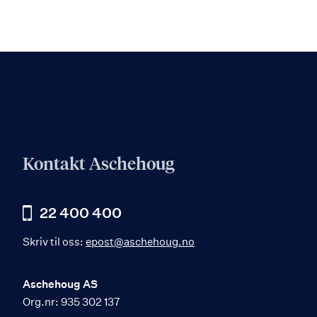
Kontakt Aschehoug
22 400 400
Skriv til oss:
epost@aschehoug.no
Aschehoug AS
Org.nr: 935 302 137