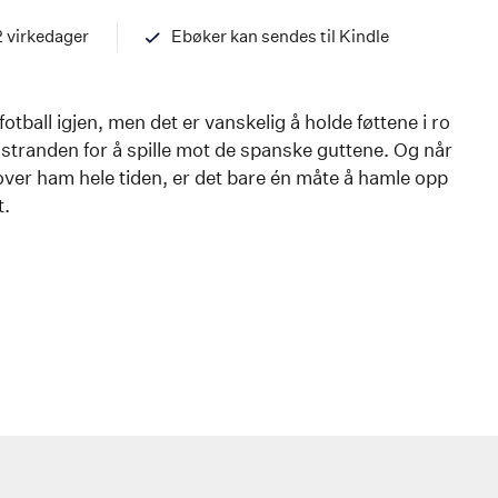
978820346193
2 virkedager
Ebøker kan sendes til Kindle
 fotball igjen, men det er vanskelig å holde føttene i ro
stranden for å spille mot de spanske guttene. Og når
ver ham hele tiden, er det bare én måte å hamle opp
t.