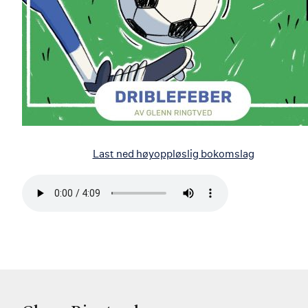
Last ned høyoppløslig bokomslag
Bla
i
boken