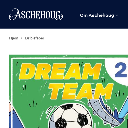
n
Hjem
Om Aschehoug
Hjem
Driblefeber