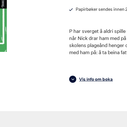
Papirbøker sendes innen 
P har sverget å aldri spille
når Nick drar ham med på 
skolens plageånd henger o
med ham på: å ta beina fat
Vis info om boka