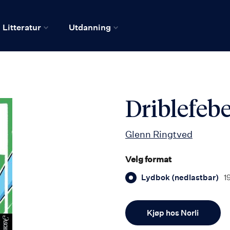
Litteratur
Utdanning
Driblefeb
Glenn Ringtved
Velg format
Lydbok (nedlastbar)
1
Antall
Kjøp hos Norli