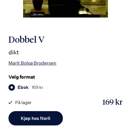
Dobbel V
dikt
Marit Bolsø Brodersen
Velg format
Ebok
169 kr
169 kr
På lager
ISBN
Antall
9788203360732
Kjøp hos Norli