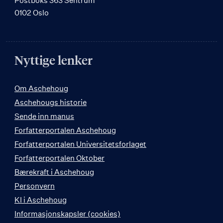
Postboks 363 Sentrum
0102 Oslo
Nyttige lenker
Om Aschehoug
Aschehougs historie
Sende inn manus
Forfatterportalen Aschehoug
Forfatterportalen Universitetsforlaget
Forfatterportalen Oktober
Bærekraft i Aschehoug
Personvern
KI i Aschehoug
Informasjonskapsler (cookies)