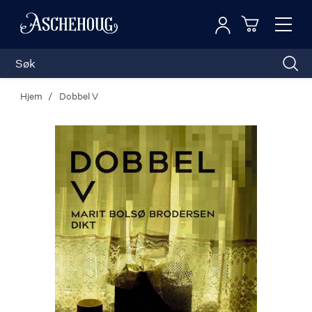
Logg inn
Toggl
n
Handleku
Nav
Hjem
Dobbel V