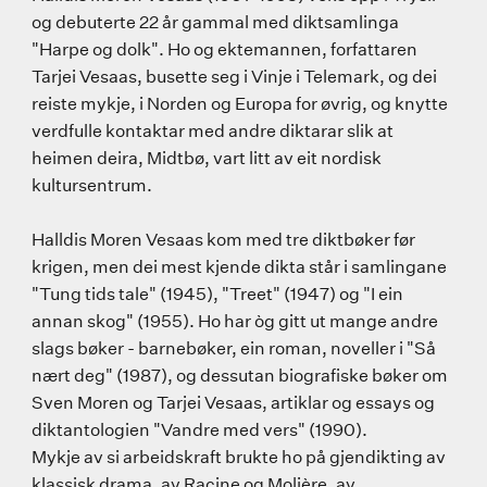
og debuterte 22 år gammal med diktsamlinga
"Harpe og dolk". Ho og ektemannen, forfattaren
Tarjei Vesaas, busette seg i Vinje i Telemark, og dei
reiste mykje, i Norden og Europa for øvrig, og knytte
verdfulle kontaktar med andre diktarar slik at
heimen deira, Midtbø, vart litt av eit nordisk
kultursentrum.
Halldis Moren Vesaas kom med tre diktbøker før
krigen, men dei mest kjende dikta står i samlingane
"Tung tids tale" (1945), "Treet" (1947) og "I ein
annan skog" (1955). Ho har òg gitt ut mange andre
slags bøker - barnebøker, ein roman, noveller i "Så
nært deg" (1987), og dessutan biografiske bøker om
Sven Moren og Tarjei Vesaas, artiklar og essays og
diktantologien "Vandre med vers" (1990).
Mykje av si arbeidskraft brukte ho på gjendikting av
klassisk drama, av Racine og Molière, av