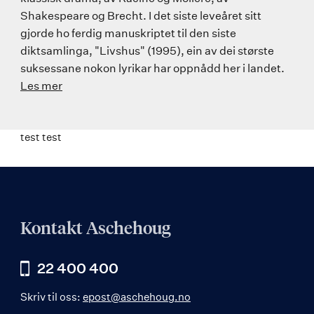
Shakespeare og Brecht. I det siste leveåret sitt
gjorde ho ferdig manuskriptet til den siste
diktsamlinga, "Livshus" (1995), ein av dei største
suksessane nokon lyrikar har oppnådd her i landet.
Les mer
test test
Kontakt Aschehoug
22 400 400
Skriv til oss:
epost@aschehoug.no