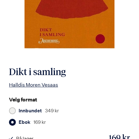
Dikt i samling
Halldis Moren Vesaas
Velg format
Innbundet
349 kr
Ebok
169 kr
169 kr
På lager