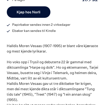
ISBN
Antall
9788203360275
Kjøp hos Norli
Papirbøker sendes innen 2 virkedager
Ebøker kan sendes til Kindle
Halldis Moren Vesaas (1907-1995) er blant våre kjæraste
og mest kjende lyrikarar.
Ho voks opp i Trysil og debuterte 22 år gammal med
diktsamlinga "Harpe og dolk". Ho og ektemannen, Tarjei
Vesaas, busette seg i Vinje i Telemark, og heimen deira,
Midtbø, vart litt av eit kultursentrum.
Halldis Moren Vesaas gav ut tre diktbøker før krigen,
men dei mest kjende dikta står i diktsamlingane "Tung
tids tale" (1945), "Treet" (1947) og "I ein annan skog"
(1955).