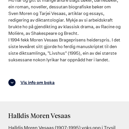
Ho har òg gitt ut mange andre slags bøker, barnebøker,
ein roman, noveller, dessutan biografiske bøker om
Sven Moren og Tarjei Vesaas, artiklar og essays,
redigering av diktantologiar. Mykje av si arbeidskraft
brukte ho på gjendikting av klassisk drama, av Racine og
Molière, av Shakespeare og Brecht.
I 1994 fekk Moren Vesaas Brageprisens heiderspris. I det
siste leveåret sitt gjorde ho ferdig manuskriptet til den
siste diktsamlinga, "Livshus" (1995), ein av dei største
suksessane nokon lyrikar har oppnådd her i landet.
Vis info om boka
Halldis Moren Vesaas
Halldis Moren Vesaas (1907-1995) voks opp i Trysil