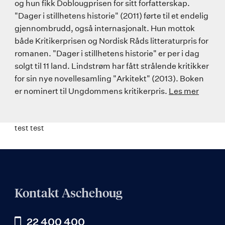
og hun fikk Doblougprisen for sitt forfatterskap.
"Dager i stillhetens historie" (2011) førte til et endelig
gjennombrudd, også internasjonalt. Hun mottok
både Kritikerprisen og Nordisk Råds litteraturpris for
romanen. "Dager i stillhetens historie" er per i dag
solgt til 11 land. Lindstrøm har fått strålende kritikker
for sin nye novellesamling "Arkitekt" (2013). Boken
er nominert til Ungdommens kritikerpris.
Les mer
test test
Kontakt Aschehoug
22 400 400