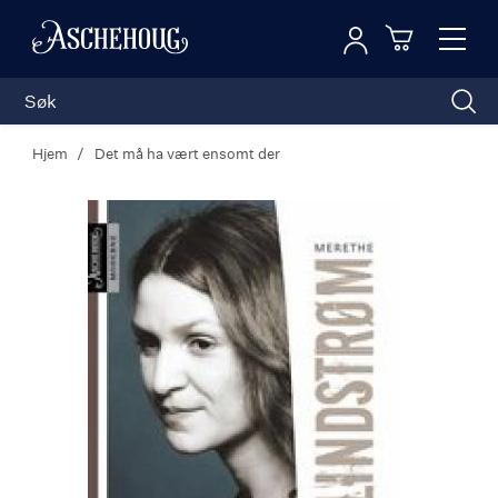
Logg inn
Toggl
n
Handleku
Nav
Hjem
Det må ha vært ensomt der