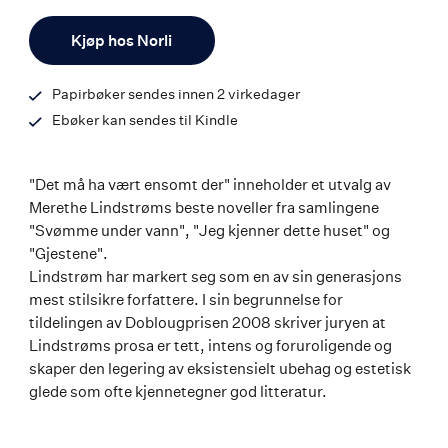
ISBN
Antall
9788203197291
Kjøp hos Norli
Papirbøker sendes innen 2 virkedager
Ebøker kan sendes til Kindle
"Det må ha vært ensomt der" inneholder et utvalg av
Merethe Lindstrøms beste noveller fra samlingene
"Svømme under vann", "Jeg kjenner dette huset" og
"Gjestene".
Lindstrøm har markert seg som en av sin generasjons
mest stilsikre forfattere. I sin begrunnelse for
tildelingen av Doblougprisen 2008 skriver juryen at
Lindstrøms prosa er tett, intens og foruroligende og
skaper den legering av eksistensielt ubehag og estetisk
glede som ofte kjennetegner god litteratur.