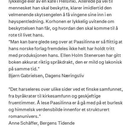
lykkelige eier av en kafé i Helsinki. Allerede på vei til
mennesket han skal beskytte, klarer imidlertid den
velmenende skytsengelen å få vingene sine inn i en
høyspentledning. Korhonen er lykkelig uvitende om
beskyttelsen han får, og hvordan den skal komme til å
rote til livet hans.
"Man kan bare glede seg over at Paasilinna er så flittig at
hans norske forlag fremdeles ikke helt har holdt tritt
med produksjonen hans. Ellen Holm Stenersen har gitt
boken akkurat riktig språkdrakt, den er mild og lakonisk
på samme tid."
Bjørn Gabrielsen, Dagens Næringsliv
"Det harseleres over ulike sider ved et finske samfunnet,
fra byråkrater til kirkesamfunn og geskjeftige
fruentimmer. Å lese Paasilinna er å gå med på et burlesk
og himmelsk verdensbilde innenfor et strukturert
romanunivers."
Anne Schäffer, Bergens Tidende