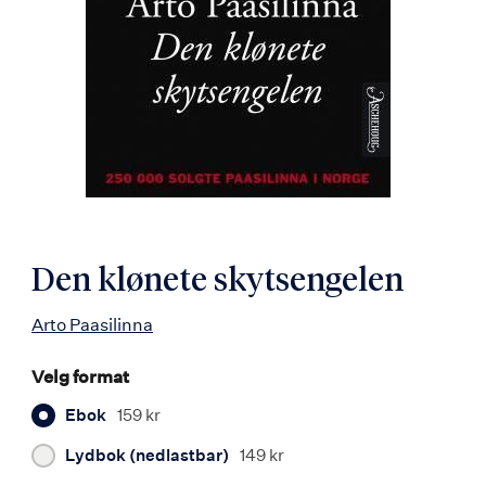
Den klønete skytsengelen
Arto Paasilinna
Velg format
Ebok
159 kr
Lydbok (nedlastbar)
149 kr