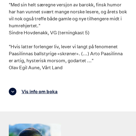
"Med sin helt særegne versjon av barokk, finsk humor
har han vunnet svært mange norske lesere, og årets bok
vil nok også treffe både gamle og nye tilhengere midt i
humrehjertet."
Sindre Hovdenakk, VG (terningkast 5)
"Hvis latter forlenger liv, lever vi langt på fenomenet
Paasilinnas ballstyrige «skrøner». (...) Arto Paasilinna
er artig, hysterisk morsom, godartet ..."
Olav Egil Aune, Vårt Land
Vis info om boka