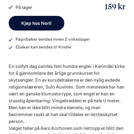
159 kr
På lager
ISBN
Antall
9788203370076
Kjøp hos Norli
Papirbøker sendes innen 2 virkedager
Ebøker kan sendes til Kindle
En solfylt dag samles fem hundre engler i Kerimäki kirke
for å gjennomføre det årlige grunnkurset for
skytsengler. En av kursdeltakerne er den nylig avdøde
religionslæreren, Sulo Auvinen. Som menneske har han
vært en ganske klumsete type, som engel er han en
staselig åpenbaring: Vingebredden er på hele ti meter.
Men han er ikke blitt mindre klønete, og man
bestemmer raskt at han skal tildeles en lettbeskyttet
person.
Valget faller på Aaro Korhonen som nettopp er blitt den