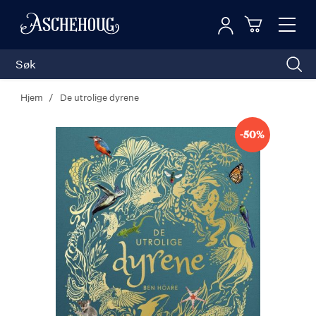
Logg inn
Toggl
n
Handleku
Nav
Hjem
De utrolige dyrene
-50%