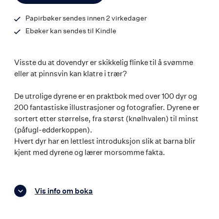
Papirbøker sendes innen 2 virkedager
Ebøker kan sendes til Kindle
Visste du at dovendyr er skikkelig flinke til å svømme
eller at pinnsvin kan klatre i trær?
De utrolige dyrene er en praktbok med over 100 dyr og
200 fantastiske illustrasjoner og fotografier. Dyrene er
sortert etter størrelse, fra størst (knølhvalen) til minst
(påfugl-edderkoppen).
Hvert dyr har en lettlest introduksjon slik at barna blir
kjent med dyrene og lærer morsomme fakta.
Vis info om boka