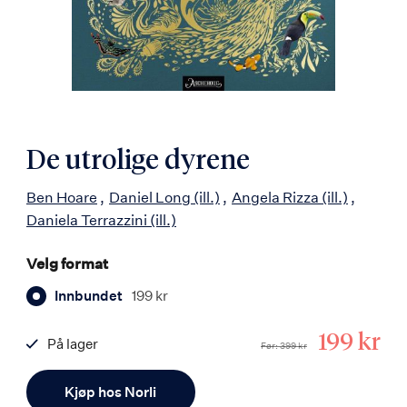
De utrolige dyrene
Ben Hoare
Daniel Long
(ill.)
Angela Rizza
(ill.)
Daniela Terrazzini
(ill.)
Velg format
Innbundet
199 kr
Tilbuds
199 kr
På lager
Før
399 kr
ISBN
Antall
9788203265211
Kjøp hos Norli