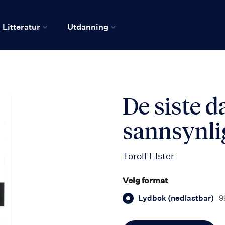
Litteratur
Utdanning
De siste d
sannsynlig
Torolf Elster
Velg format
Lydbok (nedlastbar)
9