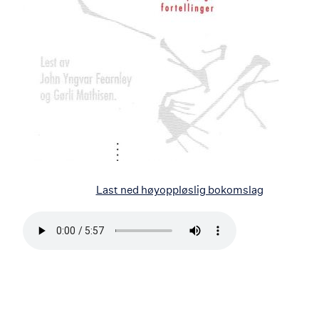
Last ned høyoppløslig bokomslag
Bla
i
boken