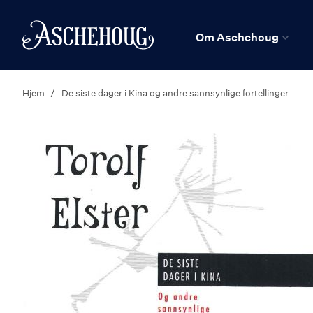
n
Hjem
Om Aschehoug
Hjem
De siste dager i Kina og andre sannsynlige fortellinger