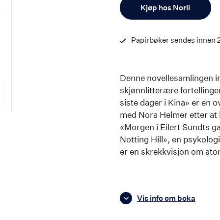
Antall
Kjøp hos Norli
Papirbøker sendes innen 
Denne novellesamlingen in
skjønnlitterære fortellinge
siste dager i Kina» er en
med Nora Helmer etter at 
«Morgen i Eilert Sundts ga
Notting Hill», en psykolo
er en skrekkvisjon om at
Vis info om boka