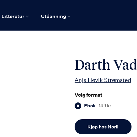
Litteratur
Utdanning
Darth Vad
Anja Høvik Strømsted
Velg format
Ebok
149 kr
Antall
Kjøp hos Norli