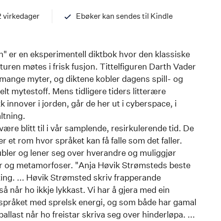
97882033529
2 virkedager
Ebøker kan sendes til Kindle
" er en eksperimentell diktbok hvor den klassiske
turen møtes i frisk fusjon. Tittelfiguren Darth Vader
og mange myter, og diktene kobler dagens spill- og
 mytestoff. Mens tidligere tiders litterære
 innover i jorden, går de her ut i cyberspace, i
ltning.
ære blitt til i vår samplende, resirkulerende tid. De
ger et rom hvor språket kan få falle som det faller.
ler og lener seg over hverandre og muliggjør
er og metamorfoser. "Anja Høvik Strømsteds beste
ting. ... Høvik Strømsted skriv frapperande
å når ho ikkje lykkast. Vi har å gjera med ein
språket med sprelsk energi, og som både har gamal
ast når ho freistar skriva seg over hinderløpa. ...