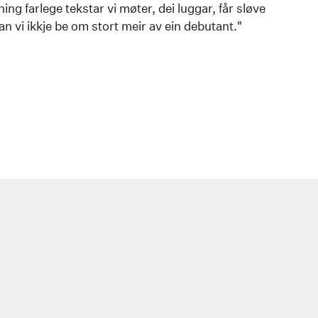
ning farlege tekstar vi møter, dei luggar, får sløve
an vi ikkje be om stort meir av ein debutant."
d