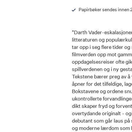
Papirbøker sendes innen 
"Darth Vader-eskalasjonen
litteraturen og populærkul
tar opp i seg flere tider 
filmverden opp mot gammelt
oppdagelsesreiser ofte gikk
spillverdenen og i ny gesta
Tekstene bærer preg av å v
åpner for det tilfeldige, la
Bokstavene og ordene snub
ukontrollerte forvandling
dikt skaper fryd og forven
overtydande originalt - ogs
debutant som går laus på 
og moderne lærdom som ball