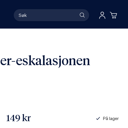
Søk
Han
Logg 
er-eskalasjonen
149 kr
På lager
ISBN