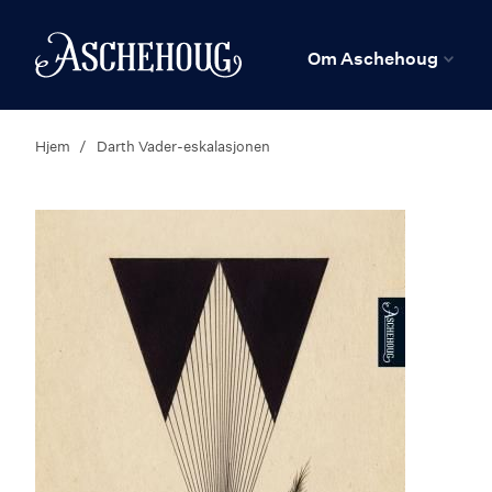
n
Hjem
Om Aschehoug
Hjem
Darth Vader-eskalasjonen