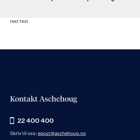
test test
Kontakt Aschehoug
22 400 400
Skriv til oss:
epost@aschehoug.no