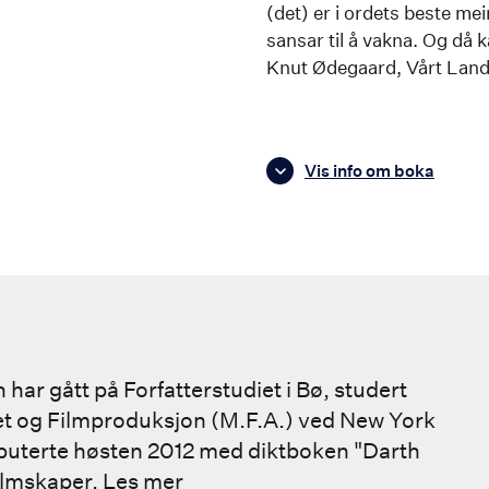
(det) er i ordets beste mei
sansar til å vakna. Og då k
Knut Ødegaard, Vårt Lan
Vis info om boka
har gått på Forfatterstudiet i Bø, studert
tet og Filmproduksjon (M.F.A.) ved New York
ebuterte høsten 2012 med diktboken "Darth
ilmskaper.
Les mer