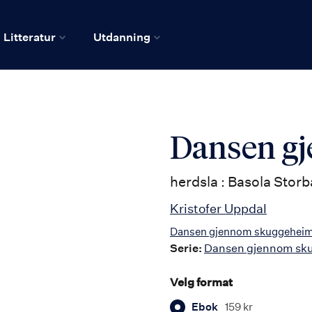
Litteratur
Utdanning
Dansen g
herdsla : Basola Storb
Kristofer Uppdal
Dansen gjennom skuggehei
Serie:
Dansen gjennom sk
Velg format
Ebok
159 kr