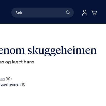
Søk
Han
Logg 
jenom skuggeheimen
as og laget hans
men
(10)
uggeheimen
10