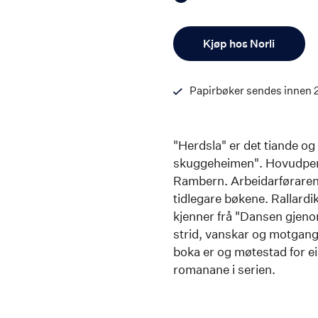
Antall
Kjøp hos Norli
Papirbøker sendes innen 
"Herdsla" er det tiande o
skuggeheimen". Hovudper
Rambern. Arbeidarføraren 
tidlegare bøkene. Rallard
kjenner frå "Dansen gjen
strid, vanskar og motgang
boka er og møtestad for ei
romanane i serien.