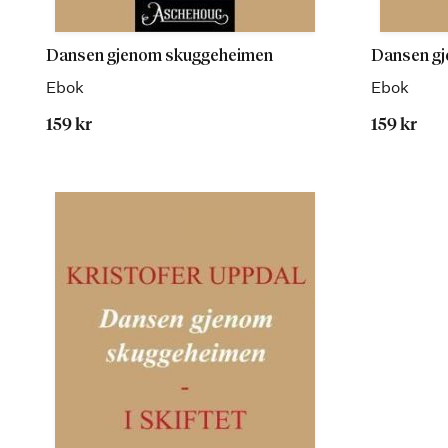
Dansen gjenom skuggeheimen
Dansen g
Ebok
Ebok
159 kr
159 kr