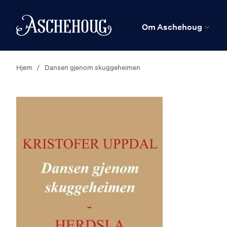
n
Hjem
Om Aschehoug
Hjem
Dansen gjenom skuggeheimen