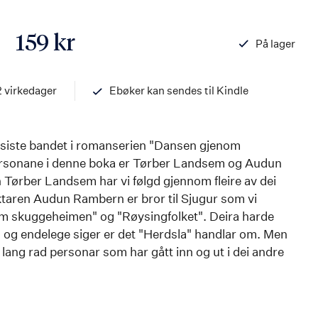
159 kr
På lager
ISBN
97882033540
2 virkedager
Ebøker kan sendes til Kindle
g siste bandet i romanserien "Dansen gjenom
sonane i denne boka er Tørber Landsem og Audun
Tørber Landsem har vi følgd gjennom fleire av dei
iktaren Audun Rambern er bror til Sjugur som vi
om skuggeheimen" og "Røysingfolket". Deira harde
 og endelege siger er det "Herdsla" handlar om. Men
 lang rad personar som har gått inn og ut i dei andre