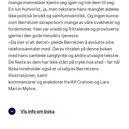
mange mennesker kjente seg igjen og tok dem til seg.
En lun humorist, ja, men tekstene hans manglet aldeles
ikke politisk brodd og samfunnskritikk. Og ingen kunne
som Børretzen skrape borti mange av våre svakheter og
fordommer. Han var uredd og frittalende og provoserte
gjerne i den gode hensikts tjeneste.
«Da sier vi alt dette!» pleide Børretzen å avslutte sine
telefonsamtaler med. Derav tittelen på denne boken
med hans samlede sanglyrikk og andre utvalgte tekster.
De fleste av dem har ikke stått på trykk noe sted - før nå!
Boka inneholder også et utvalg av Børretzens
illustrasjoner, samt
kommentarer og anekdoter fra Alf Cranner og Lars
Martin Myhre.
Vis info om boka