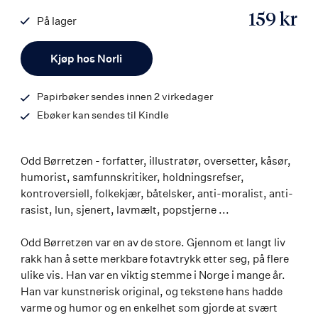
159 kr
På lager
ISBN
Antall
9788203358265
Kjøp hos Norli
Papirbøker sendes innen 2 virkedager
Ebøker kan sendes til Kindle
Odd Børretzen - forfatter, illustratør, oversetter, kåsør,
humorist, samfunnskritiker, holdningsrefser,
kontroversiell, folkekjær, båtelsker, anti-moralist, anti-
rasist, lun, sjenert, lavmælt, popstjerne ...
Odd Børretzen var en av de store. Gjennom et langt liv
rakk han å sette merkbare fotavtrykk etter seg, på flere
ulike vis. Han var en viktig stemme i Norge i mange år.
Han var kunstnerisk original, og tekstene hans hadde
varme og humor og en enkelhet som gjorde at svært