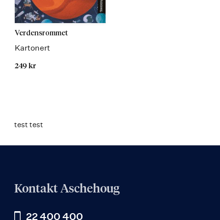
Verdensrommet
Kartonert
249 kr
test test
Kontakt Aschehoug
22 400 400