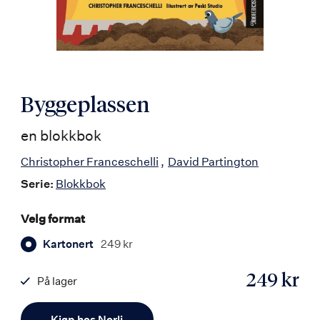
Byggeplassen
en blokkbok
Christopher Franceschelli
David Partington
Serie:
Blokkbok
Velg format
Kartonert
249 kr
249 kr
På lager
ISBN
Antall
9788203456848
Kjøp hos Norli