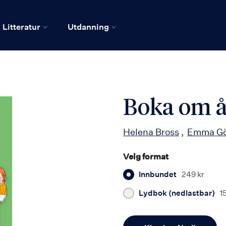
Litteratur
Utdanning
Boka om å
Helena Bross
Emma Gö
Velg format
Innbundet
249 kr
Lydbok (nedlastbar)
1
Antall