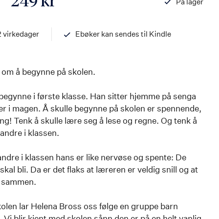
249 kr
På lager
ISBN
978820326688
2 virkedager
Ebøker kan sendes til Kindle
 om å begynne på skolen.
 begynne i første klasse. Han sitter hjemme på senga
ler i magen. Å skulle begynne på skolen er spennende,
g! Tenk å skulle lære seg å lese og regne. Og tenk å
 andre i klassen.
 andre i klassen hans er like nervøse og spente: De
al bli. Da er det flaks at læreren er veldig snill og at
n sammen.
olen lar Helena Bross oss følge en gruppe barn
 Vi blir kjent med skolen sånn den er på en helt vanlig