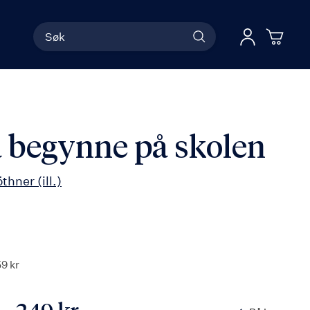
Søk
Han
Logg 
 begynne på skolen
thner
(ill.)
59 kr