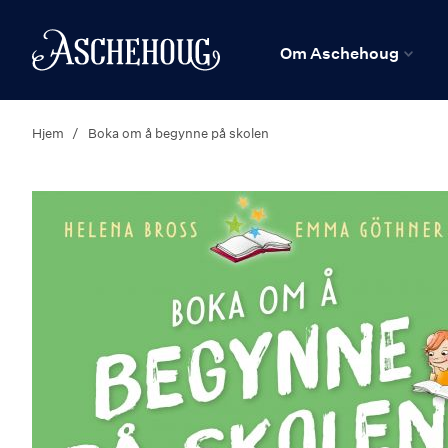
n
Hjem
Om Aschehoug
Hjem
Boka om å begynne på skolen