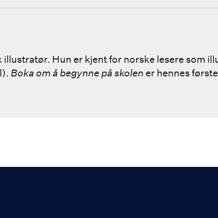
lustratør. Hun er kjent for norske lesere som ill
l).
Boka om å begynne på skolen
er hennes først