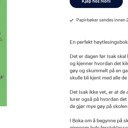
Kjøp hos Norli
Papirbøker sendes innen 
En perfekt høytlesingsbok
Det er dagen før Isak skal
og kjenner hvordan det ki
gøy og skummelt på en gan
skulle bli kjent med alle de
Det Isak ikke vet, er at de
lurer også på hvordan det sk
de gjør mye gøy på skole
I Boka om å begynne på sk
gjennom hele førsteklasse.