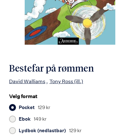
Bestefar på rømmen
David Walliams
Tony Ross
(ill.)
Velg format
Pocket
129 kr
Ebok
149 kr
Lydbok (nedlastbar)
129 kr