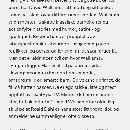
Heldigvis for alle som setter pris på gode bøker for
barn, har David Walliams tatt med seg sitt unike,
komiske talent over i litteraturens verden. Walliams
er en mester i å skape klassiske barnehelter og
actionfylte historier med humor, satire - og
kjærlighet. Bøkene hans er proppfulle av
situasjonskomikk, absurde situasjoner og gode
replikker, og persongalleriet er mildt sagt fargerikt.
Men det er aldri noen tvil om hvor Walliams¿
sympati ligger. Han er alltid på barnas side.
Hovedpersonene i bøkene hans er gode,
omsorgsfulle og smarte barn. De voksne derimot, de
får så hatten passer: De er egoistiske, late og mest
opptatt av reality på TV. Minner det om en annen
stor, britisk forfatter? David Walliams har aldri lagt
skjul på at Roald Dahl er hans store litterære idol, og
anmelderne sammenligner ofte disse to.