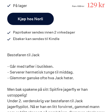
Tilbudsp
129 kr
På lager
Før
199 kr
ISBN
Antall
9788203263538
Kjøp hos Norli
Papirbøker sendes innen 2 virkedager
Ebøker kan sendes til Kindle
Bestefaren til Jack
- Går med tøfler i butikken.
- Serverer hermetisk tunge til middag.
- Glemmer ganske ofte hva Jack heter.
Men bak spakene på sitt Spitfire jagerfly er han
ustoppelig!
Under 2. verdenskrig var bestefaren til Jack
jagerflypilot. Nå er han en litt forvirret, gammel mann