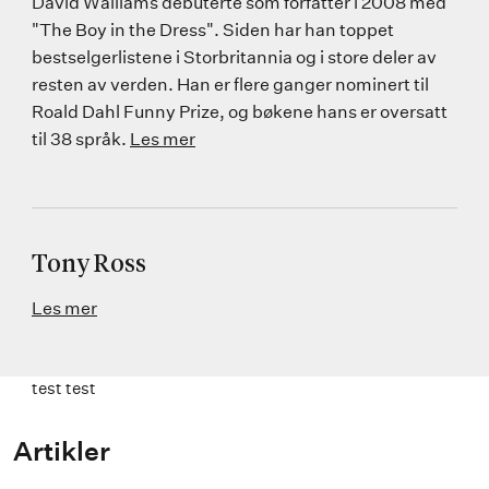
David Walliams debuterte som forfatter i 2008 med
"The Boy in the Dress". Siden har han toppet
bestselgerlistene i Storbritannia og i store deler av
resten av verden. Han er flere ganger nominert til
Roald Dahl Funny Prize, og bøkene hans er oversatt
til 38 språk.
Les mer
Tony Ross
Les mer
test test
Artikler