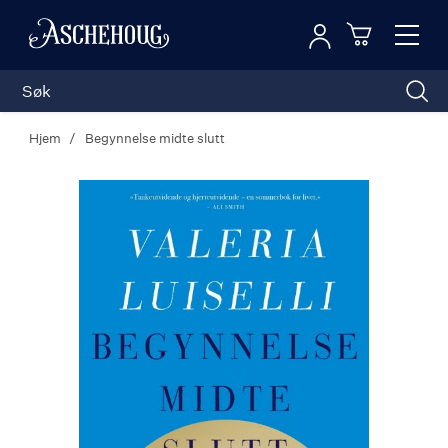
Logg inn
Toggl
n
Handleku
Nav
Hjem
Begynnelse midte slutt