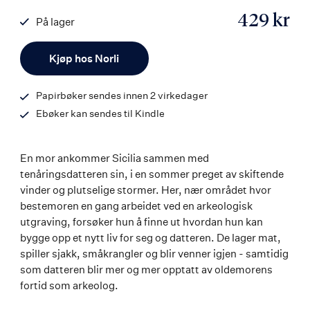
429 kr
På lager
ISBN
Antall
9788203460401
Kjøp hos Norli
Papirbøker sendes innen 2 virkedager
Ebøker kan sendes til Kindle
En mor ankommer Sicilia sammen med
tenåringsdatteren sin, i en sommer preget av skiftende
vinder og plutselige stormer. Her, nær området hvor
bestemoren en gang arbeidet ved en arkeologisk
utgraving, forsøker hun å finne ut hvordan hun kan
bygge opp et nytt liv for seg og datteren. De lager mat,
spiller sjakk, småkrangler og blir venner igjen - samtidig
som datteren blir mer og mer opptatt av oldemorens
fortid som arkeolog.