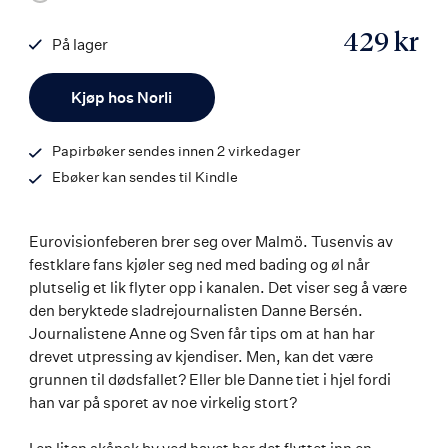
429 kr
På lager
ISBN
Antall
9788203458637
Kjøp hos Norli
Papirbøker sendes innen 2 virkedager
Ebøker kan sendes til Kindle
Eurovisionfeberen brer seg over Malmö. Tusenvis av
festklare fans kjøler seg ned med bading og øl når
plutselig et lik flyter opp i kanalen. Det viser seg å være
den beryktede sladrejournalisten Danne Bersén.
Journalistene Anne og Sven får tips om at han har
drevet utpressing av kjendiser. Men, kan det være
grunnen til dødsfallet? Eller ble Danne tiet i hjel fordi
han var på sporet av noe virkelig stort?