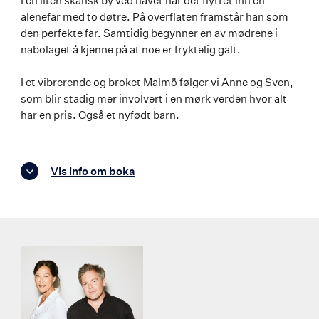
I en liten skånsk by ved havet har det flyttet inn en
alenefar med to døtre. På overflaten framstår han som
den perfekte far. Samtidig begynner en av mødrene i
nabolaget å kjenne på at noe er fryktelig galt.
I et vibrerende og broket Malmö følger vi Anne og Sven,
som blir stadig mer involvert i en mørk verden hvor alt
har en pris. Også et nyfødt barn.
Vis info om boka