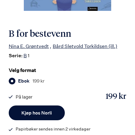
B for bestevenn
Nina E. Grøntvedt
Bård Sletvold Torkildsen
(ill.)
Serie:
B
1
Velg format
Ebok
199 kr
199 kr
På lager
ISBN
Antall
9788203269059
Kjøp hos Norli
Papirbøker sendes innen 2 virkedager