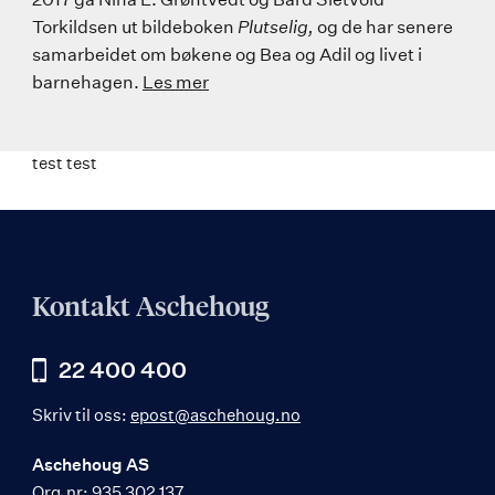
Torkildsen ut bildeboken
Plutselig,
og de har senere
samarbeidet om bøkene og Bea og Adil og livet i
barnehagen.
Les mer
test test
Kontakt Aschehoug
22 400 400
Skriv til oss:
epost@aschehoug.no
Aschehoug AS
Org.nr: 935 302 137