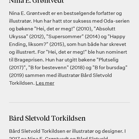
Nina E. Grøntvedt
Nina E. Grøntvedt er en bestselgende forfatter og
illustratør. Hun har hatt stor suksess med Oda-serien
og bøkene "Hei, det er meg!" (2010), "Absolutt
Ukyssa" (2012), "Supersommer" (2014) og "Happy
Ending, liksom?" (2015), som hun både har skrevet
og illustrert. For "Hei, det er meg!" ble hun nominert
til Brageprisen. Hun har utgitt bøkene "Plutselig
(2017)", "B for bestevenn" (2018) og "B for bursdag"
(2019) sammen med illustratør Bård Sletvold
Torkildsen.
Les mer
Bård Sletvold Torkildsen
Bård Sletvold Torkildsen er illustratør og designer. I
2017 ga Nina E. Grøntvedt og Bård Sletvold