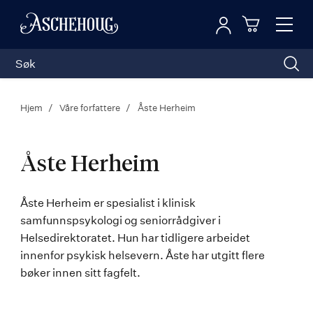
Logg inn
Toggl
n
Handleku
Nav
Hjem
Våre forfattere
Åste Herheim
Åste Herheim
Åste
Åste Herheim er spesialist i klinisk
samfunnspsykologi og seniorrådgiver i
Herheim
Helsedirektoratet. Hun har tidligere arbeidet
innenfor psykisk helsevern. Åste har utgitt flere
bøker innen sitt fagfelt.