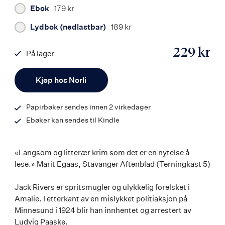
Ebok
179 kr
Lydbok (nedlastbar)
189 kr
229 kr
På lager
ISBN
Antall
9788203366635
Kjøp hos Norli
Papirbøker sendes innen 2 virkedager
Ebøker kan sendes til Kindle
«Langsom og litterær krim som det er en nytelse å
lese.» Marit Egaas, Stavanger Aftenblad (Terningkast 5)
Jack Rivers er spritsmugler og ulykkelig forelsket i
Amalie. I etterkant av en mislykket politiaksjon på
Minnesund i 1924 blir han innhentet og arrestert av
Ludvig Paaske.