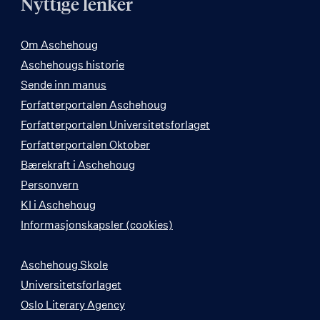
Nyttige lenker
Om Aschehoug
Aschehougs historie
Sende inn manus
Forfatterportalen Aschehoug
Forfatterportalen Universitetsforlaget
Forfatterportalen Oktober
Bærekraft i Aschehoug
Personvern
KI i Aschehoug
Informasjonskapsler (cookies)
Aschehoug Skole
Universitetsforlaget
Oslo Literary Agency