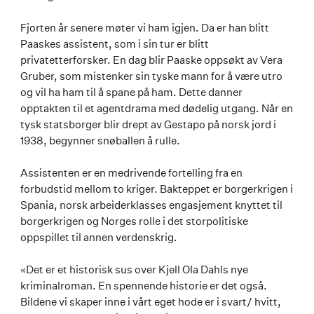
Fjorten år senere møter vi ham igjen. Da er han blitt
Paaskes assistent, som i sin tur er blitt
privatetterforsker. En dag blir Paaske oppsøkt av Vera
Gruber, som mistenker sin tyske mann for å være utro
og vil ha ham til å spane på ham. Dette danner
opptakten til et agentdrama med dødelig utgang. Når en
tysk statsborger blir drept av Gestapo på norsk jord i
1938, begynner snøballen å rulle.
Assistenten er en medrivende fortelling fra en
forbudstid mellom to kriger. Bakteppet er borgerkrigen i
Spania, norsk arbeiderklasses engasjement knyttet til
borgerkrigen og Norges rolle i det storpolitiske
oppspillet til annen verdenskrig.
«Det er et historisk sus over Kjell Ola Dahls nye
kriminalroman. En spennende historie er det også.
Bildene vi skaper inne i vårt eget hode er i svart/ hvitt,