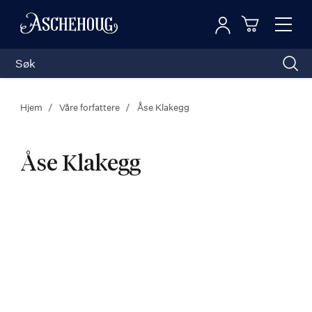
Logg inn
Toggl
n
Handleku
Nav
Hjem
Våre forfattere
Åse Klakegg
Åse Klakegg
Åse
Klakegg