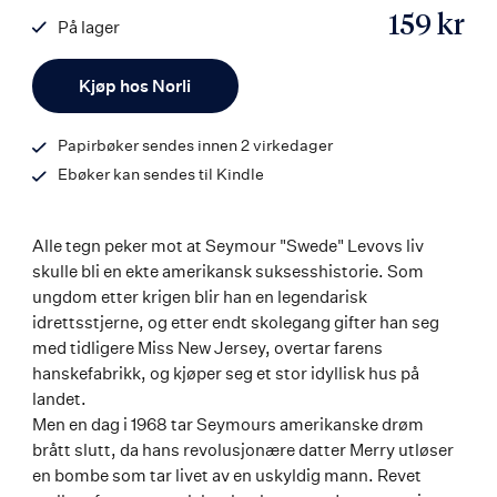
159 kr
På lager
ISBN
Antall
9788203370274
Kjøp hos Norli
Papirbøker sendes innen 2 virkedager
Ebøker kan sendes til Kindle
Alle tegn peker mot at Seymour "Swede" Levovs liv
skulle bli en ekte amerikansk suksesshistorie. Som
ungdom etter krigen blir han en legendarisk
idrettsstjerne, og etter endt skolegang gifter han seg
med tidligere Miss New Jersey, overtar farens
hanskefabrikk, og kjøper seg et stor idyllisk hus på
landet.
Men en dag i 1968 tar Seymours amerikanske drøm
brått slutt, da hans revolusjonære datter Merry utløser
en bombe som tar livet av en uskyldig mann. Revet