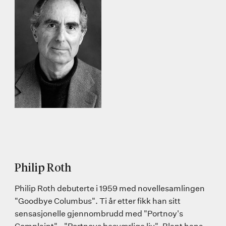
Philip Roth
Philip Roth debuterte i 1959 med novellesamlingen
"Goodbye Columbus". Ti år etter fikk han sitt
sensasjonelle gjennombrudd med "Portnoy's
Complaint" - "Portnoys besværlige liv". Blant hans