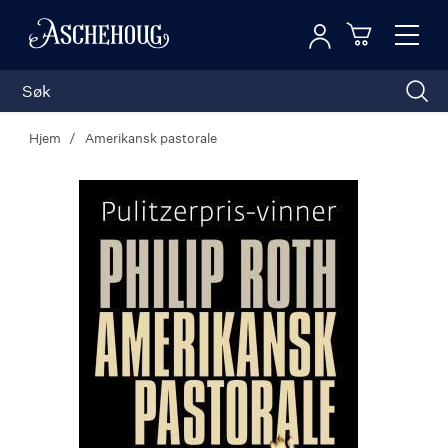
Logg inn
Toggl
n
Handleku
Nav
Hjem
Amerikansk pastorale