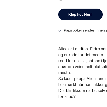
Antall
Kjøp hos Norli
Papirbøker sendes innen 
Alice er i midten. Eldre en
og er redd for det meste -
redd for de lilla jentene i
spør om veien helt plutsel
meste.
Så låser pappa Alice inne i
blir mørkt når han lukker 
Det blir liksom natta, selv
for alltid?