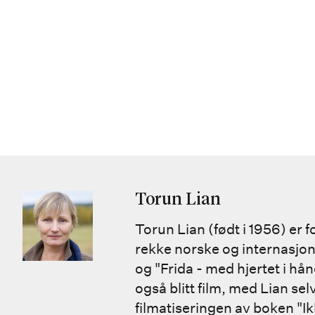
Torun Lian
Torun Lian (født i 1956) er f
rekke norske og internasjona
og "Frida - med hjertet i hån
også blitt film, med Lian se
filmatiseringen av boken "Ik