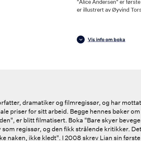
"Alice Andersen" er første
er illustrert av Øyvind Tor
Vis info om boka
orfatter, dramatiker og filmregissør, og har mottat
le priser for sitt arbeid. Begge hennes bøker om 
den", er blitt filmatisert. Boka "Bare skyer bevege
lv som regissør, og den fikk strålende kritikker. D
ke naken, ikke kledt". I 2008 skrev Lian sin først