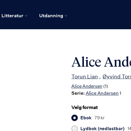
Litteratur
Utdanning
Alice And
Torun Lian
Øyvind Tor
Alice Andersen
(1)
Serie:
Alice Andersen
1
Velg format
Ebok
79 kr
Lydbok (nedlastbar)
1