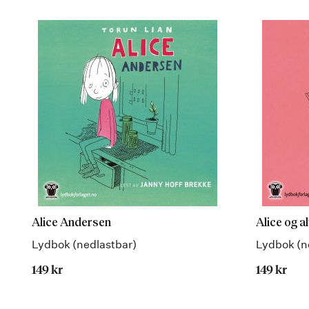
Alice Andersen
Alice og al
Lydbok (nedlastbar)
Lydbok (n
149 kr
149 kr