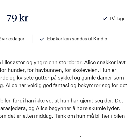
79 kr
På lager
ISBN
978820325854
2 virkedager
Ebøker kan sendes til Kindle
n lillesøster og yngre enn storebror. Alice snakker lavt
 for hunder, for havbunnen, for skoleveien. Hun er
 fjerde og kvisete gutter på sykkel og gamle damer som
ig. Alice har veldig god fantasi og bekymrer seg for det
 bilen fordi han ikke vet at hun har gjemt seg der. Det
garasjedøra, og Alice begynner å høre skumle lyder.
 om det er ettermiddag. Tenk om hun må bli her i bilen