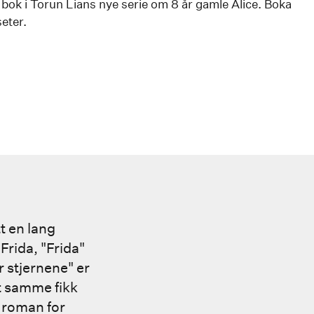
 bok i Torun Lians nye serie om 8 år gamle Alice. Boka
seter.
t en lang
Frida, "Frida"
r stjernene" er
et samme fikk
e roman for