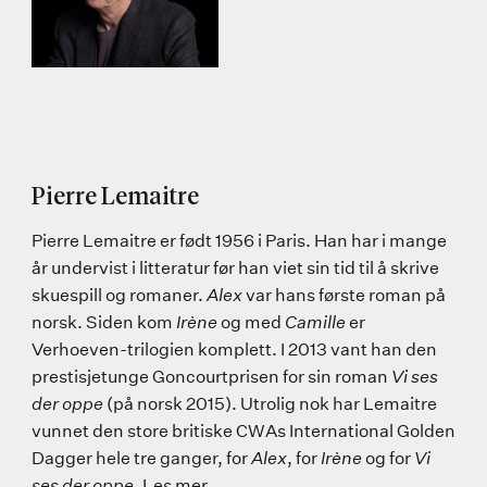
Pierre Lemaitre
Pierre Lemaitre er født 1956 i Paris. Han har i mange
år undervist i litteratur før han viet sin tid til å skrive
skuespill og romaner.
Alex
var hans første roman på
norsk. Siden kom
Irène
og med
Camille
er
Verhoeven-trilogien komplett. I 2013 vant han den
prestisjetunge Goncourtprisen for sin roman
Vi ses
der oppe
(på norsk 2015). Utrolig nok har Lemaitre
vunnet den store britiske CWAs International Golden
Dagger hele tre ganger, for
Alex
, for
Irène
og for
Vi
ses der oppe
.
Les mer