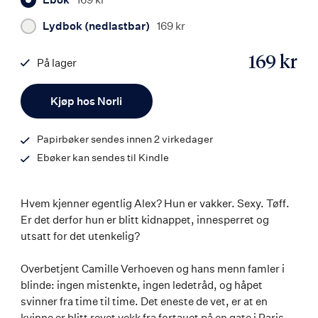
Lydbok (nedlastbar)
169 kr
169 kr
På lager
ISBN
Antall
9788203370014
Kjøp hos Norli
Papirbøker sendes innen 2 virkedager
Ebøker kan sendes til Kindle
Hvem kjenner egentlig Alex? Hun er vakker. Sexy. Tøff.
Er det derfor hun er blitt kidnappet, innesperret og
utsatt for det utenkelig?
Overbetjent Camille Verhoeven og hans menn famler i
blinde: ingen mistenkte, ingen ledetråd, og håpet
svinner fra time til time. Det eneste de vet, er at en
kvinne er blitt revet vekk fra fortauet på en gate i Paris