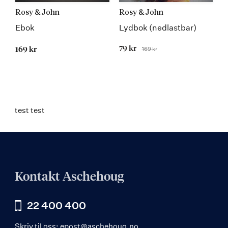
Rosy & John
Rosy & John
Ebok
Lydbok (nedlastbar)
Tilbudspris
79 kr
169 kr
169 kr
Før
test test
Kontakt Aschehoug
22 400 400
Skriv til oss:
epost@aschehoug.no