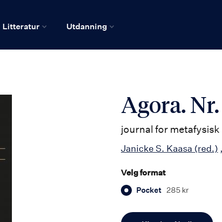
Litteratur
Utdanning
Agora. Nr.
journal for metafysis
Janicke S. Kaasa
(red.)
Velg format
Pocket
285 kr
Antall