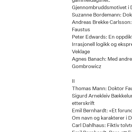
Gjennombruddsmotivet i 
Suzanne Bordemann: Doktor
Andreas Brekke Carlsson
Faustus
Peter Edwards: En oppdik
Irrasjonell logikk og ekspr
Veklage
Agnes Banach: Med andres
Gombrowicz
II
Thomas Mann: Doktor Faust
Sigurd Arnekleiv Bækkelund
etterskrift
Emil Bernhardt: «Et forun
Om navn og karakterer i 
Carl Dahlhaus: Fiktiv to