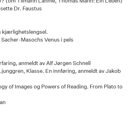
 liv? (om Tilmann Lahme, Thomas Mann: Ein Leben)
sette Dr. Faustus
kjærlighetslengsel.
n Sacher-Masochs Venus i pels
aring, anmeldt av Alf Jørgen Schnell
unggren, Klasse. En innføring, anmeldt av Jakob
ogy of Images og Powers of Reading. From Plato to
dan