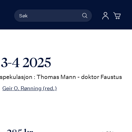
Søk
Han
Logg 
 3-4 2025
k spekulasjon : Thomas Mann - doktor Faustus
Geir O. Rønning
(red.)