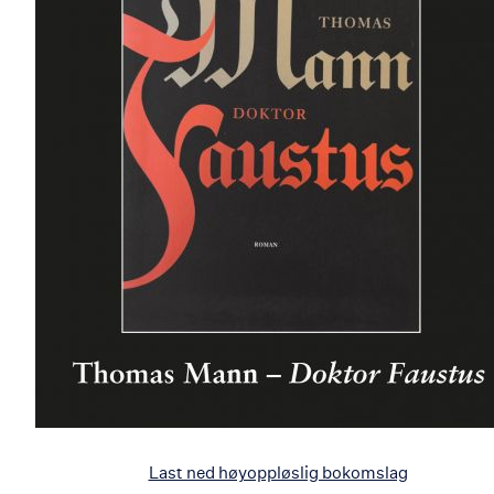
Last ned høyoppløslig bokomslag