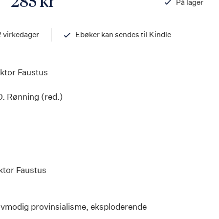
285 kr
På lager
ISBN
97882034597
2 virkedager
Ebøker kan sendes til Kindle
ktor Faustus
O. Rønning (red.)
tor Faustus
vmodig provinsialisme, eksploderende