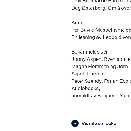
Emil Bernhardt: Bare ett
Dag Østerberg: Om å over
Annet
Per Buvik: Masochisme og 
En lesning av Leopold vo
Bokanmeldelser
Jonny Aspen, Byen som erf
Magne Flemmen og Jørn Lj
Skjøtt-Larsen
Peter Szendy, For an Ecol
Audiobooks,
anmeldt av Benjamin Yaz
Vis info om boka