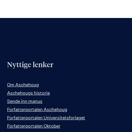
Nyttige lenker
Om Aschehoug
Aschehougs historie
Sende inn manus
Forfatterportalen Aschehoug
Forfatterportalen Universitetsforlaget
Forfatterportalen Oktober