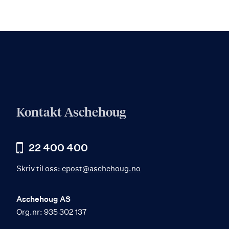
Kontakt Aschehoug
22 400 400
Skriv til oss:
epost@aschehoug.no
Aschehoug AS
Org.nr: 935 302 137