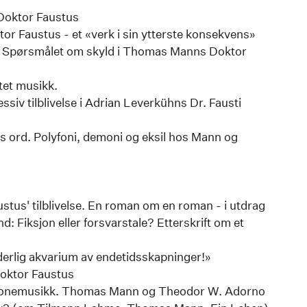
Doktor Faustus
 Faustus - et «verk i sin ytterste konsekvens»
: Spørsmålet om skyld i Thomas Manns Doktor
tet musikk.
essiv tilblivelse i Adrian Leverkühns Dr. Fausti
 ord. Polyfoni, demoni og eksil hos Mann og
us' tilblivelse. En roman om en roman - i utdrag
: Fiksjon eller forsvarstale? Etterskrift om et
derlig akvarium av endetidsskapninger!»
Doktor Faustus
lvtonemusikk. Thomas Mann og Theodor W. Adorno